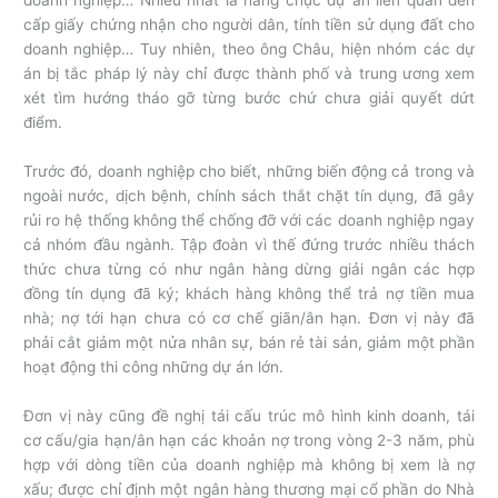
doanh nghiệp… Nhiều nhất là hàng chục dự án liên quan đến
cấp giấy chứng nhận cho người dân, tính tiền sử dụng đất cho
doanh nghiệp… Tuy nhiên, theo ông Châu, hiện nhóm các dự
án bị tắc pháp lý này chỉ được thành phố và trung ương xem
xét tìm hướng tháo gỡ từng bước chứ chưa giải quyết dứt
điểm.
Trước đó, doanh nghiệp cho biết, những biến động cả trong và
ngoài nước, dịch bệnh, chính sách thắt chặt tín dụng, đã gây
rủi ro hệ thống không thể chống đỡ với các doanh nghiệp ngay
cả nhóm đầu ngành. Tập đoàn vì thế đứng trước nhiều thách
thức chưa từng có như ngân hàng dừng giải ngân các hợp
đồng tín dụng đã ký; khách hàng không thể trả nợ tiền mua
nhà; nợ tới hạn chưa có cơ chế giãn/ân hạn. Đơn vị này đã
phải cắt giảm một nửa nhân sự, bán rẻ tài sản, giảm một phần
hoạt động thi công những dự án lớn.
Đơn vị này cũng đề nghị tái cấu trúc mô hình kinh doanh, tái
cơ cấu/gia hạn/ân hạn các khoản nợ trong vòng 2-3 năm, phù
hợp với dòng tiền của doanh nghiệp mà không bị xem là nợ
xấu; được chỉ định một ngân hàng thương mại cổ phần do Nhà