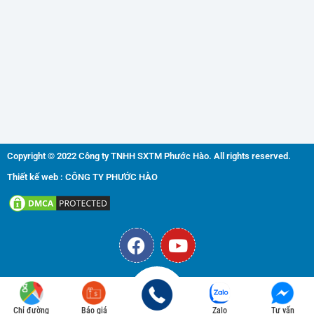
Copyright © 2022 Công ty TNHH SXTM Phước Hào. All rights reserved.
Thiết kế web : CÔNG TY PHƯỚC HÀO
F
Y
a
o
c
u
e
t
b
u
Chỉ đường
Báo giá
Zalo
Tư vấn