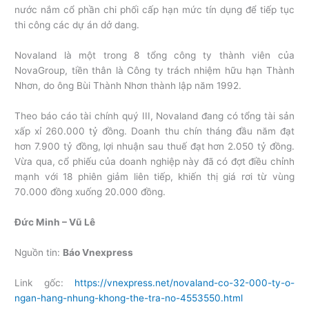
nước nắm cổ phần chi phối cấp hạn mức tín dụng để tiếp tục
thi công các dự án dở dang.
Novaland là một trong 8 tổng công ty thành viên của
NovaGroup, tiền thân là Công ty trách nhiệm hữu hạn Thành
Nhơn, do ông Bùi Thành Nhơn thành lập năm 1992.
Theo báo cáo tài chính quý III, Novaland đang có tổng tài sản
xấp xỉ 260.000 tỷ đồng. Doanh thu chín tháng đầu năm đạt
hơn 7.900 tỷ đồng, lợi nhuận sau thuế đạt hơn 2.050 tỷ đồng.
Vừa qua, cổ phiếu của doanh nghiệp này đã có đợt điều chỉnh
mạnh với 18 phiên giảm liên tiếp, khiến thị giá rơi từ vùng
70.000 đồng xuống 20.000 đồng.
Đức Minh – Vũ Lê
Nguồn tin:
Báo Vnexpress
Link gốc:
https://vnexpress.net/novaland-co-32-000-ty-o-
ngan-hang-nhung-khong-the-tra-no-4553550.html