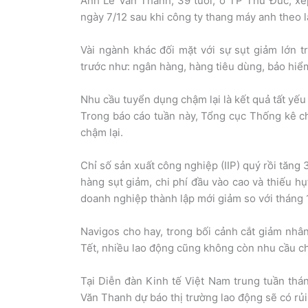
Anh Lê Văn Thanh, 39 tuổi, ở TP Thủ Đức, xếp
ngày 7/12 sau khi công ty thang máy anh theo
Vài ngành khác đối mặt với sự sụt giảm lớn tr
trước như: ngân hàng, hàng tiêu dùng, bảo hi
Nhu cầu tuyển dụng chậm lại là kết quả tất yếu 
Trong báo cáo tuần này, Tổng cục Thống kê c
chậm lại.
Chỉ số sản xuất công nghiệp (IIP) quý rồi tăn
hàng sụt giảm, chi phí đầu vào cao và thiếu h
doanh nghiệp thành lập mới giảm so với tháng 1
Navigos cho hay, trong bối cảnh cắt giảm nhân
Tết, nhiều lao động cũng không còn nhu cầu c
Tại Diễn đàn Kinh tế Việt Nam trung tuần thá
Văn Thanh dự báo thị trường lao động sẽ có rủi