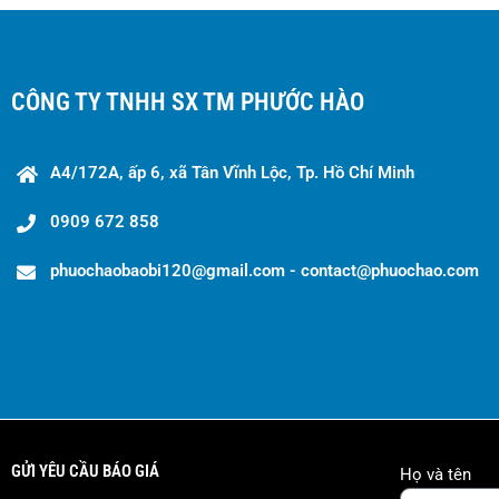
CÔNG TY TNHH SX TM PHƯỚC HÀO
A4/172A, ấp 6, xã Tân Vĩnh Lộc, Tp. Hồ Chí Minh
0909 672 858
phuochaobaobi120@gmail.com - contact@phuochao.com
GỬI YÊU CẦU BÁO GIÁ
Họ và tên