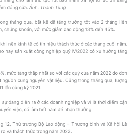
 hàng chờ làm thủ tục rút bảo hiểm xã hội từ lúc 3h sáng
 làm đóng cửa.
Ảnh: Thanh Tùng
ong tháng qua, bất kể đã tăng trưởng tốt vào 2 tháng liền
ểm, chứng khoán, với mức giảm dao động 13% đến 45%.
khi nền kinh tế có tín hiệu thách thức ở các tháng cuối năm.
ho hay sản xuất công nghiệp quý IV/2022 có xu hướng tăng
g 3%, mức tăng thấp nhất so với các quý của năm 2022 do đơn
ụt nguồn cung nguyên vật liệu. Cũng trong tháng qua, lượng
1 lẫn cùng kỳ 2021.
 sự đang diễn ra ở các doanh nghiệp và vì là thời điểm cận
huyển việc, cố làm hết năm để nhận thưởng.
ng 12, Thứ trưởng Bộ Lao động – Thương binh và Xã hội Lê
 ro và thách thức trong năm 2023.