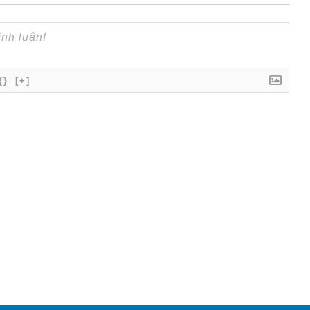
{}
[+]