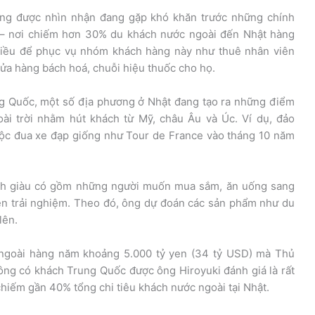
ũng được nhìn nhận đang gặp khó khăn trước những chính
c – nơi chiếm hơn 30% du khách nước ngoài đến Nhật hàng
nhiều để phục vụ nhóm khách hàng này như thuê nhân viên
cửa hàng bách hoá, chuỗi hiệu thuốc cho họ.
g Quốc, một số địa phương ở Nhật đang tạo ra những điểm
oài trời nhằm hút khách từ Mỹ, châu Âu và Úc. Ví dụ, đảo
ộc đua xe đạp giống như Tour de France vào tháng 10 năm
 lịch giàu có gồm những người muốn mua sắm, ăn uống sang
rên trải nghiệm. Theo đó, ông dự đoán các sản phẩm như du
lên.
c ngoài hàng năm khoảng 5.000 tỷ yen (34 tỷ USD) mà Thủ
ông có khách Trung Quốc được ông Hiroyuki đánh giá là rất
hiếm gần 40% tổng chi tiêu khách nước ngoài tại Nhật.