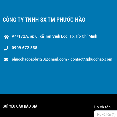
CÔNG TY TNHH SX TM PHƯỚC HÀO
A4/172A, ấp 6, xã Tân Vĩnh Lộc, Tp. Hồ Chí Minh
0909 672 858
phuochaobaobi120@gmail.com - contact@phuochao.com
GỬI YÊU CẦU BÁO GIÁ
Họ và tên