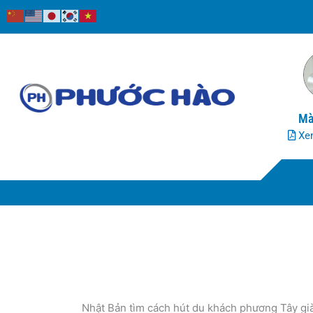
Nhảy
tới
nội
dung
Mà
Xem
Nhật Bản tìm cách hút du khách phương Tây gi