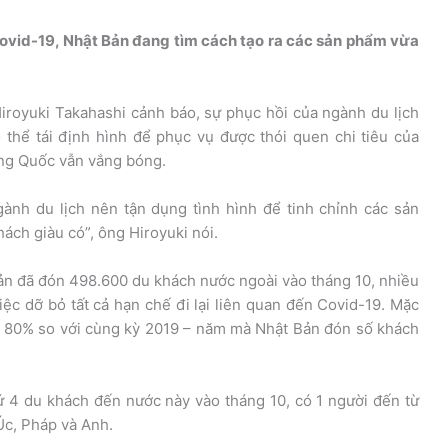
ovid-19, Nhật Bản đang tìm cách tạo ra các sản phẩm vừa
 Hiroyuki Takahashi cảnh báo, sự phục hồi của ngành du lịch
thể tái định hình để phục vụ được thói quen chi tiêu của
ng Quốc vẫn vắng bóng.
ành du lịch nên tận dụng tình hình để tinh chỉnh các sản
ch giàu có”, ông Hiroyuki nói.
ản đã đón 498.600 du khách nước ngoài vào tháng 10, nhiều
iệc dỡ bỏ tất cả hạn chế đi lại liên quan đến Covid-19. Mặc
m 80% so với cùng kỳ 2019 – năm mà Nhật Bản đón số khách
ứ 4 du khách đến nước này vào tháng 10, có 1 người đến từ
Úc, Pháp và Anh.