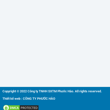
Copyright © 2022 Công ty TNHH SXTM Phước Hào. All rights reserved.
Thiết kế web : CÔNG TY PHƯỚC HÀO