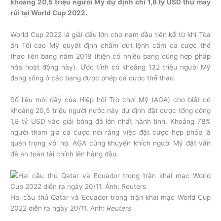
khoảng 20,5 triệu người Mỹ dự định chi 1,8 tỷ USD thử may
rủi tại World Cup 2022.
World Cup 2022 là giải đấu lớn cho nam đầu tiên kể từ khi Tòa
án Tối cao Mỹ quyết định chấm dứt lệnh cấm cá cược thể
thao liên bang năm 2018 (hiện có nhiều bang cũng hợp pháp
hóa hoạt động này). Ước tính có khoảng 132 triệu người Mỹ
đang sống ở các bang được phép cá cược thể thao.
Số liệu mới đây của Hiệp hội Trò chơi Mỹ (AGA) cho biết có
khoảng 20,5 triệu người nước này dự định đặt cược tổng cộng
1,8 tỷ USD vào giải bóng đá lớn nhất hành tinh. Khoảng 78%
người tham gia cá cược nói rằng việc đặt cược hợp pháp là
quan trọng với họ. AGA cũng khuyến khích người Mỹ đặt vấn
đề an toàn tài chính lên hàng đầu.
Hai cầu thủ Qatar và Ecuador trong trận khai mạc World Cup
2022 diễn ra ngày 20/11. Ảnh:
Reuters