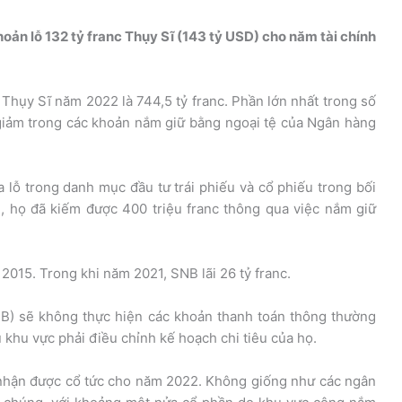
ản lỗ 132 tỷ franc Thụy Sĩ (143 tỷ USD) cho năm tài chính
hụy Sĩ năm 2022 là 744,5 tỷ franc. Phần lớn nhất trong số
ụt giảm trong các khoản nắm giữ bằng ngoại tệ của Ngân hàng
lỗ trong danh mục đầu tư trái phiếu và cổ phiếu trong bối
n, họ đã kiếm được 400 triệu franc thông qua việc nắm giữ
 2015. Trong khi năm 2021, SNB lãi 26 tỷ franc.
NB) sẽ không thực hiện các khoản thanh toán thông thường
 khu vực phải điều chỉnh kế hoạch chi tiêu của họ.
nhận được cổ tức cho năm 2022. Không giống như các ngân