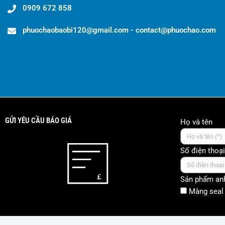
0909 672 858
phuochaobaobi120@gmail.com - contact@phuochao.com
GỬI YÊU CẦU BÁO GIÁ
Họ và tên
Số điện thoại
Sản phẩm anh
Màng seal