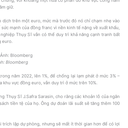
i chúng, với khoảng một nửa cổ phần do khu vực công nắm
ắm giữ.
o dịch trên một euro, mức mà trước đó nó chỉ chạm nhẹ vào
 sức mạnh của đồng franc vì nền kinh tế nặng về xuất khẩu,
nghiệp Thụy Sĩ vẫn có thể duy trì khả năng cạnh tranh bất
 euro.
nh: Bloomberg
 trong năm 2022, lên 1%, để chống lại lạm phát ở mức 3% –
ủa khu vực đồng euro, vẫn duy trì ở mức trên 10%.
àng Thụy Sĩ J.Safra Sarasin, cho rằng các khoản lỗ của ngân
ách tiền tệ của họ. Ông dự đoán lãi suất sẽ tăng thêm 100
 trích lập dự phòng, nhưng sẽ mất ít thời gian hơn để có lợi