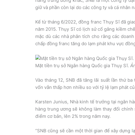
hàng trung ương khác, SNB là một công ty đạ
giữ và phần còn lại do các công ty và cá nhân n
Kể từ tháng 6/2022, đồng franc Thụy Sĩ đã gia
năm 2015. Thụy Sĩ có lịch sử cố gắng kiềm chế
mặc dù các nhà phân tích cho rằng các doanh 
chấp đồng franc tăng do lạm phát khu vực đồng
Mặt tiền trụ sở Ngân hàng Quốc gia Thụy Sĩ.
Ả
Vào tháng 12, SNB đã tăng lãi suất lần thứ ba
vốn vẫn thấp hơn nhiều so với tỷ lệ lạm phát c
Karsten Junius, Nhà kinh tế trưởng tại ngân h
hàng trung ương sẽ không làm thay đổi chính s
điểm cơ bản, lên 2% trong năm nay.
“SNB cũng sẽ cần một thời gian để xây dựng lại