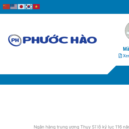
Nhảy
tới
nội
dung
Mà
Xem
Ngân hàng trung ương Thụy Sĩ lỗ kỷ lục 116 n