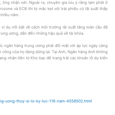
ông nhận xét. Ngoài ra, chuyên gia lưu ý rằng lạm phát ở
ozone và ECB thì bị mắc kẹt với trái phiếu có lãi suất thấp
 nhiều năm.
í dụ nổi bật về cách môi trường lãi suất tăng toàn cầu đã
trung ương, dẫn đến những hậu quả về tài khóa.
c ngân hàng trung ương phải đối mặt với áp lực ngày càng
ính công của họ đang dừng lại. Tại Anh, Ngân hàng Anh không
g nhận tiền từ Kho bạc để trang trải các khoản lỗ dự kiến
ung-uong-thuy-si-lo-ky-luc-116-nam-4558502.html