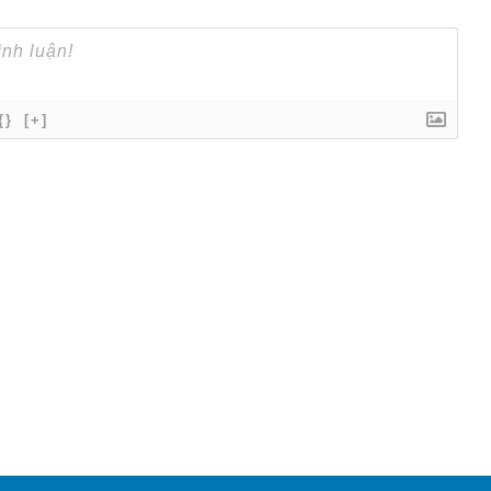
{}
[+]