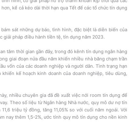
tình hình, có giải pháp hỗ trợ thanh khoản kịp thời qua các
i hơn, kể cả kéo dài thời hạn qua Tết để các tổ chức tín dụng
 bám sát những dự báo, tình hình, đặc biệt là diễn biến của
c giải pháp điều hành tiền tệ, tín dụng năm 2023.
an tâm thời gian gần đây, trong đó kênh tín dụng ngân hàng
 trong giai đoạn nửa đầu năm khiến nhiều nhà băng chạm trần
cầu vốn của các doanh nghiệp và người dân. Tình trạng hạn
n khiến kế hoạch kinh doanh của doanh nghiệp, tiêu dùng,
này, nhiều chuyên gia đã đề xuất việc nới room tín dụng để
vay. Theo số liệu từ Ngân hàng Nhà nước, quy mô dư nợ tín
 11,6 triệu tỷ đồng, tăng 11,05% so với cuối năm ngoái. Với
ăm nay thêm 1,5-2%, ước tính quy mô tín dụng cho nền kinh