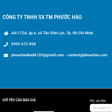
CÔNG TY TNHH SX TM PHƯỚC HÀO
A4/172A, ấp 6, xã Tân Vĩnh Lộc, Tp. Hồ Chí Minh
0909 672 858
phuochaobaobi120@gmail.com - contact@phuochao.com
GỬI YÊU CẦU BÁO GIÁ
Họ và tên