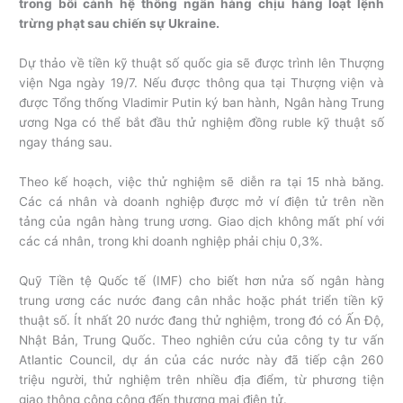
trong bối cảnh hệ thống ngân hàng chịu hàng loạt lệnh
trừng phạt sau chiến sự Ukraine.
Dự thảo về tiền kỹ thuật số quốc gia sẽ được trình lên Thượng
viện Nga ngày 19/7. Nếu được thông qua tại Thượng viện và
được Tổng thống Vladimir Putin ký ban hành, Ngân hàng Trung
ương Nga có thể bắt đầu thử nghiệm đồng ruble kỹ thuật số
ngay tháng sau.
Theo kế hoạch, việc thử nghiệm sẽ diễn ra tại 15 nhà băng.
Các cá nhân và doanh nghiệp được mở ví điện tử trên nền
tảng của ngân hàng trung ương. Giao dịch không mất phí với
các cá nhân, trong khi doanh nghiệp phải chịu 0,3%.
Quỹ Tiền tệ Quốc tế (IMF) cho biết hơn nửa số ngân hàng
trung ương các nước đang cân nhắc hoặc phát triển tiền kỹ
thuật số. Ít nhất 20 nước đang thử nghiệm, trong đó có Ấn Độ,
Nhật Bản, Trung Quốc. Theo nghiên cứu của công ty tư vấn
Atlantic Council, dự án của các nước này đã tiếp cận 260
triệu người, thử nghiệm trên nhiều địa điểm, từ phương tiện
giao thông công cộng đến thương mại điện tử.