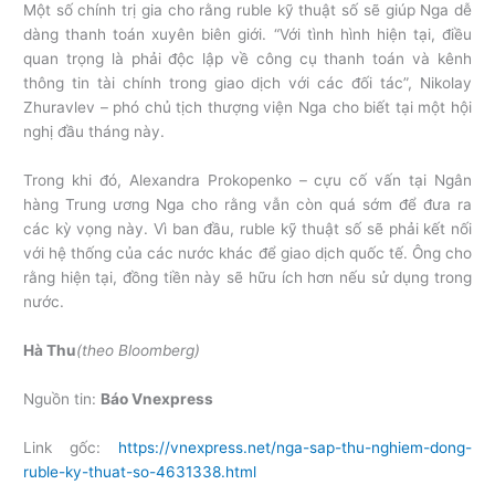
Một số chính trị gia cho rằng ruble kỹ thuật số sẽ giúp Nga dễ
dàng thanh toán xuyên biên giới. “Với tình hình hiện tại, điều
quan trọng là phải độc lập về công cụ thanh toán và kênh
thông tin tài chính trong giao dịch với các đối tác”, Nikolay
Zhuravlev – phó chủ tịch thượng viện Nga cho biết tại một hội
nghị đầu tháng này.
Trong khi đó, Alexandra Prokopenko – cựu cố vấn tại Ngân
hàng Trung ương Nga cho rằng vẫn còn quá sớm để đưa ra
các kỳ vọng này. Vì ban đầu, ruble kỹ thuật số sẽ phải kết nối
với hệ thống của các nước khác để giao dịch quốc tế. Ông cho
rằng hiện tại, đồng tiền này sẽ hữu ích hơn nếu sử dụng trong
nước.
Hà Thu
(theo Bloomberg)
Nguồn tin:
Báo Vnexpress
Link gốc:
https://vnexpress.net/nga-sap-thu-nghiem-dong-
ruble-ky-thuat-so-4631338.html