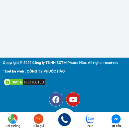
Copyright © 2022 Công ty TNHH SXTM Phước Hào. All rights reserved.
Thiết kế web : CÔNG TY PHƯỚC HÀO
F
Y
a
o
c
u
e
t
b
u
Chỉ đường
Báo giá
Zalo
Tư vấn