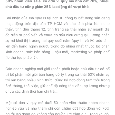
50% nhân viên sale, có đơn vị quy mô nhỏ cắt 70%, nhiều
chủ đầu tư cũng giảm 25% lao động để vượt khó.
Ghi nhận của
VnExpress
tại hơn 10 công ty bất động sản đang
hoạt động trên địa bàn TP HCM và các tỉnh phía Nam cho
thấy, tính đến tháng 12, tình trạng sa thải nhân sự ngành địa
ốc diễn ra phổ biến và chưa có dấu hiệu dừng lại. Lượng nhân
sự rời khỏi thị trường hai quý cuối năm (quý III và IV) ước tính
lên đến hàng nghìn người, trong đó nhiều nhất thuộc bộ phận
kinh doanh, sale bán hàng – hậu mãi, marketing và pháp chế
(lo thủ tục pháp lý).
Các doanh nghiệp môi giới (phân phối) hoặc chủ đầu tư có bố
trí bộ phận môi giới bán hàng có tỷ trọng sa thải 50% nhân sự
trở lên bằng nhiều hình thức: dừng ký hợp đồng tạm thời trong
3-6 tháng, thôi việc, giữ chế độ cộng tác viên, nợ lương nhưng
chưa xác định thời hạn chi trả…
Một số đơn vị quy mô dưới 50 nhân viên thuộc nhóm doanh
nghiệp vừa và nhỏ thậm chí còn chấm dứt hợp đồng với 70%
người lao động do không còn nguồn lực cầm cự. Trong khi đó,