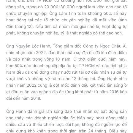
Nam, cho biết TP HCM có khoảng hơn 100.000 môi giới bất
động sản, trong đó 20.000-30.000 người làm việc cho các tổ
chức chuyên nghiệp. Ông Lâm tính toán khoảng 50% số này
hoạt động tại các tổ chức chuyên nghiệp đã mất việc (tính
đến tháng 12). Nếu tính cả nhóm môi giới nhỏ lẻ, hoạt động tự
phát, không chuyên nghiệp, tỷ lệ thất nghiệp có thể cao hơn.
Ông Nguyễn Lộc Hạnh, Tổng giám đốc Công ty Ngọc Châu Á,
nhìn nhận năm 2022, đào thải nhân sự địa ốc đã lên đỉnh điểm
và cao nhất trong vòng 10 năm. Ở thời điểm cuối năm nay,
hơn 50% các doanh nghiệp địa ốc tại TP HCM và các tỉnh phía
Nam đều đã chủ động chạy nước rút tái cơ cấu nhân sự để tự
vượt khó và phòng vệ rủi ro cho 12 tháng tới. Ông Hạnh nhìn
nhận năm 2022 cũng là cột mốc đánh dấu kết thúc làn sóng ồ
ạt đầu quân vào ngành địa ốc từng khởi phát từ năm 2016 kéo
dài đến năm 2018.
Ông Hạnh đánh giá làn sóng đào thải nhân sự bất động sản
cho thấy các doanh nghiệp địa ốc hiện nay hoạt động thiếu
chiều sâu và thiếu chiến lược dài hạn, không đủ nguồn lực để
chịu đựng khó khăn trong thời gian trên 24 tháng. Điều này