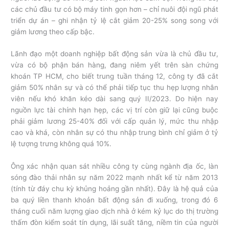
các chủ đầu tư có bộ máy tinh gọn hơn – chỉ nuôi đội ngũ phát
triển dự án – ghi nhận tỷ lệ cắt giảm 20-25% song song với
giảm lương theo cấp bậc.
Lãnh đạo một doanh nghiệp bất động sản vừa là chủ đầu tư,
vừa có bộ phận bán hàng, đang niêm yết trên sàn chứng
khoán TP HCM, cho biết trung tuần tháng 12, công ty đã cắt
giảm 50% nhân sự và có thể phải tiếp tục thu hẹp lượng nhân
viên nếu khó khăn kéo dài sang quý II/2023. Do hiện nay
nguồn lực tài chính hạn hẹp, các vị trí còn giữ lại cũng buộc
phải giảm lương 25-40% đối với cấp quản lý, mức thu nhập
cao và khá, còn nhân sự có thu nhập trung bình chỉ giảm ở tỷ
lệ tượng trưng không quá 10%.
Ông xác nhận quan sát nhiều công ty cùng ngành địa ốc, làn
sóng đào thải nhân sự năm 2022 mạnh nhất kể từ năm 2013
(tính từ đáy chu kỳ khủng hoảng gần nhất). Đây là hệ quả của
ba quý liền thanh khoản bất động sản đi xuống, trong đó 6
tháng cuối năm lượng giao dịch nhà ở kém kỷ lục do thị trường
thấm đòn kiểm soát tín dụng, lãi suất tăng, niềm tin của người