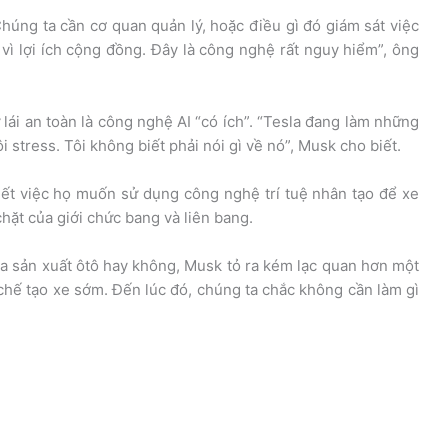
Chúng ta cần cơ quan quản lý, hoặc điều gì đó giám sát việc
 vì lợi ích cộng đồng. Đây là công nghệ rất nguy hiểm”, ông
 lái an toàn là công nghệ AI “có ích”. “Tesla đang làm những
ôi stress. Tôi không biết phải nói gì về nó”, Musk cho biết.
iết việc họ muốn sử dụng công nghệ trí tuệ nhân tạo để xe
chặt của giới chức bang và liên bang.
sla sản xuất ôtô hay không, Musk tỏ ra kém lạc quan hơn một
 chế tạo xe sớm. Đến lúc đó, chúng ta chắc không cần làm gì