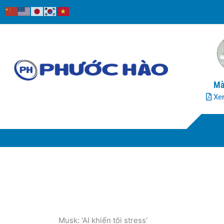
Nhảy
tới
nội
dung
Mà
Xem
Musk: ‘AI khiến tôi stress’