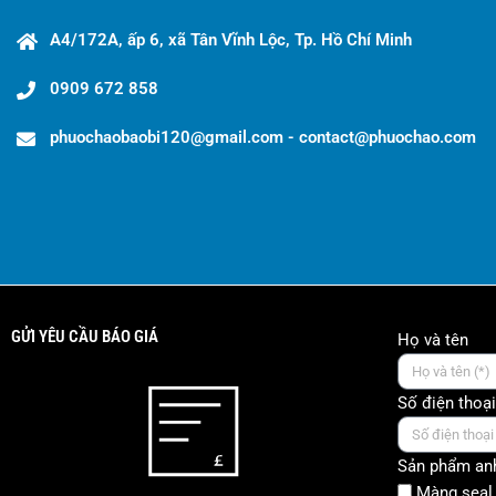
A4/172A, ấp 6, xã Tân Vĩnh Lộc, Tp. Hồ Chí Minh
0909 672 858
phuochaobaobi120@gmail.com - contact@phuochao.com
GỬI YÊU CẦU BÁO GIÁ
Họ và tên
Số điện thoại
Sản phẩm anh
Màng seal