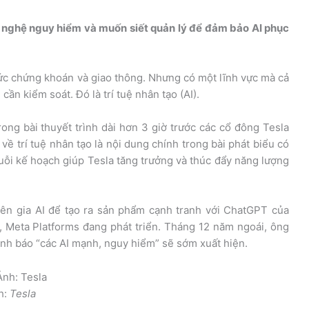
g nghệ nguy hiểm và muốn siết quản lý để đảm bảo AI phục
ức chứng khoán và giao thông. Nhưng có một lĩnh vực mà cả
ần kiểm soát. Đó là trí tuệ nhân tạo (AI).
trong bài thuyết trình dài hơn 3 giờ trước các cổ đông Tesla
ề trí tuệ nhân tạo là nội dung chính trong bài phát biểu có
huỗi kế hoạch giúp Tesla tăng trưởng và thúc đẩy năng lượng
n gia AI để tạo ra sản phẩm cạnh tranh với ChatGPT của
 Meta Platforms đang phát triển. Tháng 12 năm ngoái, ông
nh báo “các AI mạnh, nguy hiểm” sẽ sớm xuất hiện.
h:
Tesla