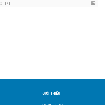
{}
[+]
GIỚI THIỆU