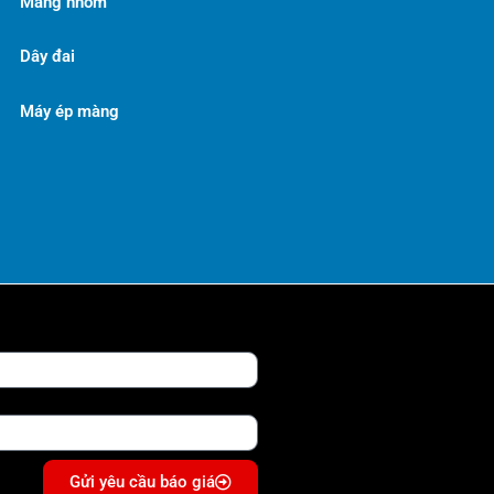
Màng nhôm
Dây đai
Máy ép màng
Gửi yêu cầu báo giá