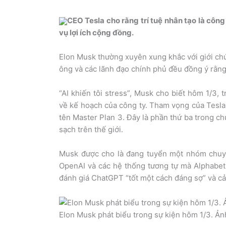
CEO Tesla cho rằng trí tuệ nhân tạo là côn
vụ lợi ích cộng đồng.
Elon Musk thường xuyên xung khắc với giới ch
ông và các lãnh đạo chính phủ đều đồng ý rằng c
“AI khiến tôi stress”, Musk cho biết hôm 1/3, 
về kế hoạch của công ty. Tham vọng của Tesla v
tên Master Plan 3. Đây là phần thứ ba trong c
sạch trên thế giới.
Musk được cho là đang tuyển một nhóm chuyê
OpenAI và các hệ thống tương tự mà Alphabet,
đánh giá ChatGPT “tốt một cách đáng sợ” và cả
Elon Musk phát biểu trong sự kiện hôm 1/3. Ản