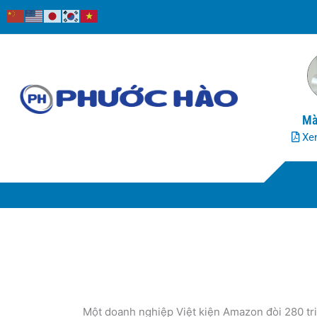
Nhảy
tới
nội
dung
Mà
Xem
Một doanh nghiệp Việt kiện Amazon đòi 280 t