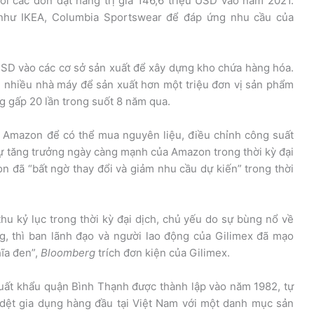
i các đơn đặt hàng trị giá 146,6 triệu USD vào năm 2021.
 như IKEA, Columbia Sportswear để đáp ứng nhu cầu của
USD vào các cơ sở sản xuất để xây dựng kho chứa hàng hóa.
i nhiều nhà máy để sản xuất hơn một triệu đơn vị sản phẩm
 gấp 20 lần trong suốt 8 năm qua.
ới Amazon để có thể mua nguyên liệu, điều chỉnh công suất
 tăng trưởng ngày càng mạnh của Amazon trong thời kỳ đại
n đã “bất ngờ thay đổi và giảm nhu cầu dự kiến” trong thời
u kỷ lục trong thời kỳ đại dịch, chủ yếu do sự bùng nổ về
g, thì ban lãnh đạo và người lao động của Gilimex đã mạo
ĩa đen”,
Bloomberg
trích đơn kiện của Gilimex.
xuất khẩu quận Bình Thạnh được thành lập vào năm 1982, tự
 dệt gia dụng hàng đầu tại Việt Nam với một danh mục sản