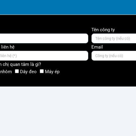
Tên công ty
 liên hệ
Email
 chị quan tâm là gì?
 nhôm
Dây đeo
Máy ép