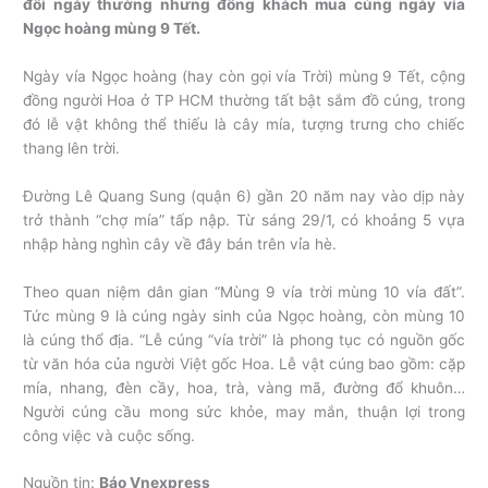
đôi ngày thường nhưng đông khách mua cúng ngày vía
Ngọc hoàng mùng 9 Tết.
Ngày vía Ngọc hoàng (hay còn gọi vía Trời) mùng 9 Tết, cộng
đồng người Hoa ở TP HCM thường tất bật sắm đồ cúng, trong
đó lễ vật không thể thiếu là cây mía, tượng trưng cho chiếc
thang lên trời.
Đường Lê Quang Sung (quận 6) gần 20 năm nay vào dịp này
trở thành “chợ mía” tấp nập. Từ sáng 29/1, có khoảng 5 vựa
nhập hàng nghìn cây về đây bán trên vỉa hè.
Theo quan niệm dân gian “Mùng 9 vía trời mùng 10 vía đất”.
Tức mùng 9 là cúng ngày sinh của Ngọc hoàng, còn mùng 10
là cúng thổ địa. “Lễ cúng “vía trời” là phong tục có nguồn gốc
từ văn hóa của người Việt gốc Hoa. Lễ vật cúng bao gồm: cặp
mía, nhang, đèn cầy, hoa, trà, vàng mã, đường đổ khuôn…
Người cúng cầu mong sức khỏe, may mắn, thuận lợi trong
công việc và cuộc sống.
Nguồn tin:
Báo Vnexpress