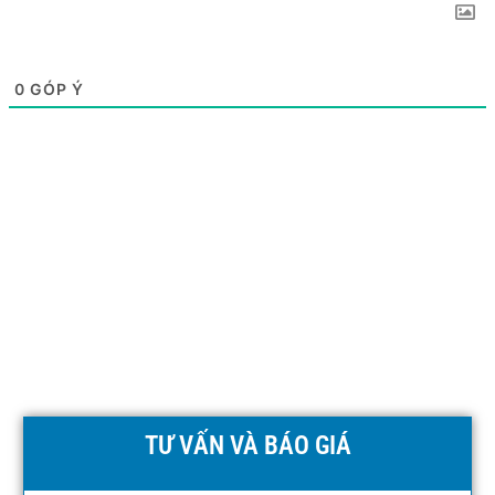
0
GÓP Ý
TƯ VẤN VÀ BÁO GIÁ