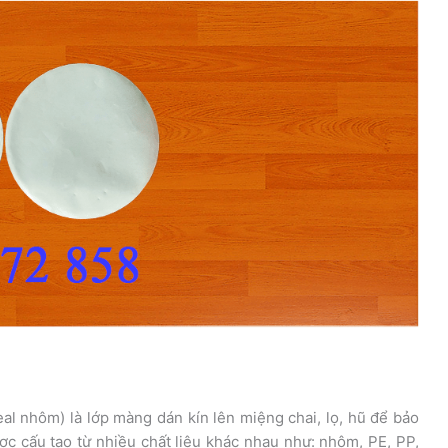
l nhôm) là lớp màng dán kín lên miệng chai, lọ, hũ để bảo
c cấu tạo từ nhiều chất liệu khác nhau như: nhôm, PE, PP,