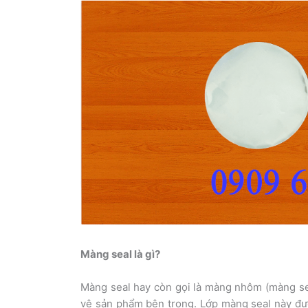
Màng seal là gì?
Màng seal hay còn gọi là màng nhôm (màng sea
vệ sản phẩm bên trong. Lớp màng seal này đượ