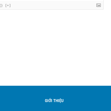
{}
[+]
GIỚI THIỆU