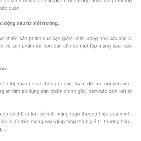
 vệ kín nhờ vào đó sản phẩm bên trong được tăng tuổi thọ
bảo quản.
c động xấu từ môi trường.
cơ khiến sản phẩm của bạn giảm chất lượng như các loại vi
ảo vệ sản phẩm tốt hơn bạn cần có một lớp màng seal bên
hẩm.
uyên lớp màng seal chứng tỏ sản phẩm đó còn nguyên vẹn,
àng an tâm sử dụng sản phẩm chính gốc, đảm bảo cam kết từ
còn có thể in lên bề mặt màng logo thương hiệu của mình,
iệc in ấn trên màng seal giúp tăng thêm giá trị thương hiệu,
g,…