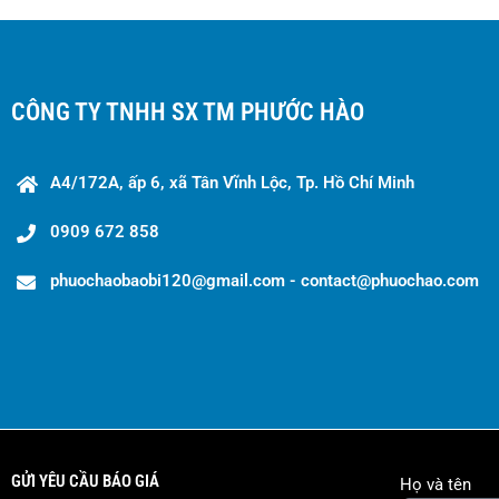
CÔNG TY TNHH SX TM PHƯỚC HÀO
A4/172A, ấp 6, xã Tân Vĩnh Lộc, Tp. Hồ Chí Minh
0909 672 858
phuochaobaobi120@gmail.com - contact@phuochao.com
GỬI YÊU CẦU BÁO GIÁ
Họ và tên