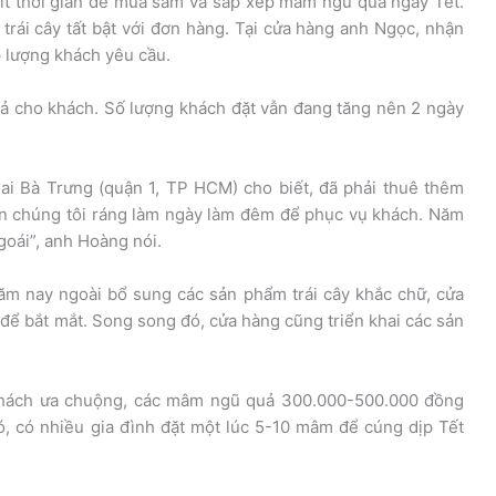
ít thời gian để mua sắm và sắp xếp mâm ngũ quả ngày Tết.
 trái cây tất bật với đơn hàng. Tại cửa hàng anh Ngọc, nhận
 lượng khách yêu cầu.
 cho khách. Số lượng khách đặt vẫn đang tăng nên 2 ngày
i Bà Trưng (quận 1, TP HCM) cho biết, đã phải thuê thêm
ên chúng tôi ráng làm ngày làm đêm để phục vụ khách. Năm
oái”, anh Hoàng nói.
m nay ngoài bổ sung các sản phẩm trái cây khắc chữ, cửa
ể bắt mắt. Song song đó, cửa hàng cũng triển khai các sản
khách ưa chuộng, các mâm ngũ quả 300.000-500.000 đồng
ó, có nhiều gia đình đặt một lúc 5-10 mâm để cúng dịp Tết