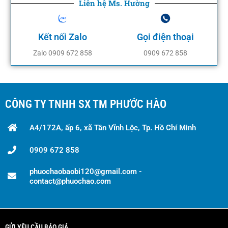
Liên hệ Ms. Hường
Kết nối Zalo
Gọi điện thoại
Zalo 0909 672 858
0909 672 858
CÔNG TY TNHH SX TM PHƯỚC HÀO
A4/172A, ấp 6, xã Tân Vĩnh Lộc, Tp. Hồ Chí Minh
0909 672 858
phuochaobaobi120@gmail.com -
contact@phuochao.com
GỬI YÊU CẦU BÁO GIÁ