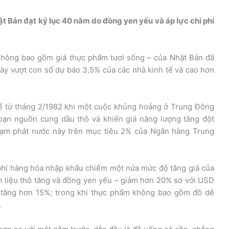
t Bản đạt kỷ lục 40 năm do đồng yen yếu và áp lực chi phí
 không bao gồm giá thực phẩm tươi sống – của Nhật Bản đã
ày vượt con số dự báo 3,5% của các nhà kinh tế và cao hơn
kể từ tháng 2/1982 khi một cuộc khủng hoảng ở Trung Đông
đoạn nguồn cung dầu thô và khiến giá năng lượng tăng đột
p lạm phát nước này trên mục tiêu 2% của Ngân hàng Trung
phí hàng hóa nhập khẩu chiếm một nửa mức độ tăng giá của
n liệu thô tăng và đồng yen yếu – giảm hơn 20% so với USD
g tăng hơn 15%; trong khi thực phẩm không bao gồm đồ dễ
.