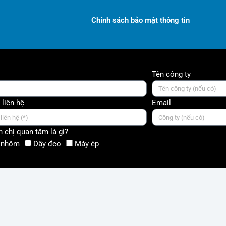
Chính sách bảo mật thông tin
Tên công ty
 liên hệ
Email
 chị quan tâm là gì?
 nhôm
Dây đeo
Máy ép