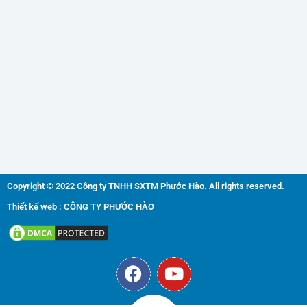
Copyright © 2022 Công ty TNHH SXTM Phước Hào. All rights reserved.
Thiết kế web : CÔNG TY PHƯỚC HÀO
F
Y
a
o
c
u