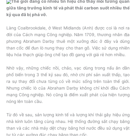
Thế giới đang có nhiều tín hiệu cho thấy mối tương quan
giữa tăng trưởng kinh tế và phát thải carbon suốt nhiều thế
kỷ qua đã bị phá vỡ.
Làng Coalbrookdale, ở West Midlands (Anh) được coi là nơi ra
đời của Cách mạng Công nghiệp. Năm 1709, thương nhân địa
phương Abraham Darby thuê một xưởng đúc ở đây và dùng
than cốc để đun lò nung thay cho than gỗ. Việc sử dụng nhiên
liệu hóa thạch giúp ông chế tạo đồ gang với giá rẻ hơn nhiều.
Nhờ vậy, những chiếc nồi, chảo, vạc dùng trong nấu ăn dần
phổ biến trong 3 thế kỷ sau đó, nhờ chi phí sản xuất thấp, tạo
ra sự thay đổi chưa từng có về mức sống trên toàn thế giới.
Nhưng chiếc lò của Abraham Darby không chỉ khởi đầu Cách
mạng Công nghiệp. Nó cũng là điểm xuất phát của hiện tượng
nóng lên toàn cầu.
Từ đó về sau, sản lượng kinh tế và lượng khí thải gây hiệu ứng
nhà kính luôn tăng cùng nhau. Hệ thống đường sắt chạy bằng
than và các nhà máy dệt chạy bằng hơi nước đều sử dụng vật
tư từ các xưởng đúc chạy bằng than cốc.