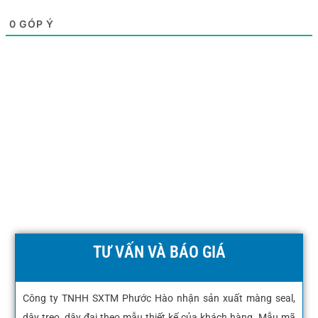
0
GÓP Ý
TƯ VẤN VÀ BÁO GIÁ
Công ty TNHH SXTM Phước Hào nhận sản xuất màng seal,
dây treo, dây đai theo mẫu thiết kế của khách hàng. Mẫu mã