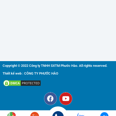
Copyright © 2022 Công ty TNHH SXTM Phước Hào. All rights reserved.
Thiết kế web : CÔNG TY PHƯỚC HÀO
F
Y
a
o
c
u
e
t