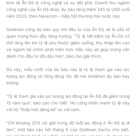
kinh tế Ấn Độ là công nghệ và sự đột phá. Doanh thu ngành
công nghệ của Ấn Độ được dự báo tăng thêm 245 tỷ USD cuối
năm 2023, theo Nasscom – hiệp hội thương mại nước này.
Goldman cũng dự báo quy mô đầu tư của Ấn Độ sẽ là yếu tố
quan trọng thúc đẩy tăng trưởng. “Tỷ lệ tiết kiệm tại Ấn Độ có
thể tăng lên khi tỷ lệ phụ thuộc giảm xuống, thu nhập lên cao
và ngành tài chính phát triển hơn. Việc này sẽ giúp lượng vốn
dành cho đầu tư dồi dào hơn”, báo cáo giải thích.
Dù vậy, mấu chốt của dự báo này là tỷ lệ tham gia vào lực
lượng lao động có tăng đúng tốc độ mà Goldman dự báo hay
không.
“Tỷ lệ tham gia vào lực lượng lao động tại Ấn Độ đã giảm trong
15 năm qua”, báo cáo cho biết. Họ cũng nhấn mạnh tỷ lệ này
với nữ “thấp hơn đáng kể” so với nam.
“Chỉ khoảng 20% nữ giới trong độ tuổi lao động ở Ấn Độ là đi
làm”, một báo cáo hồi tháng 6 của Goldman Sachs cho biết.