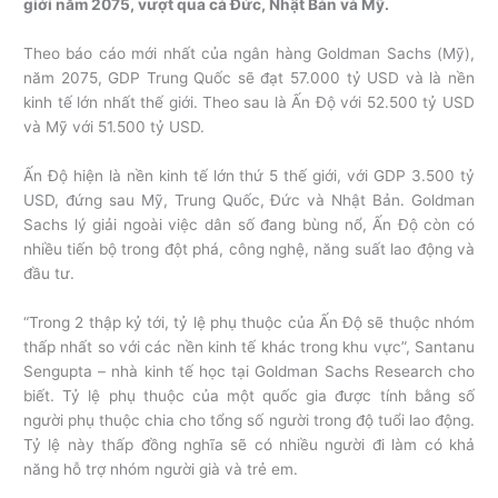
giới năm 2075, vượt qua cả Đức, Nhật Bản và Mỹ.
Theo báo cáo mới nhất của ngân hàng Goldman Sachs (Mỹ),
năm 2075, GDP Trung Quốc sẽ đạt 57.000 tỷ USD và là nền
kinh tế lớn nhất thế giới. Theo sau là Ấn Độ với 52.500 tỷ USD
và Mỹ với 51.500 tỷ USD.
Ấn Độ hiện là nền kinh tế lớn thứ 5 thế giới, với GDP 3.500 tỷ
USD, đứng sau Mỹ, Trung Quốc, Đức và Nhật Bản. Goldman
Sachs lý giải ngoài việc dân số đang bùng nổ, Ấn Độ còn có
nhiều tiến bộ trong đột phá, công nghệ, năng suất lao động và
đầu tư.
“Trong 2 thập kỷ tới, tỷ lệ phụ thuộc của Ấn Độ sẽ thuộc nhóm
thấp nhất so với các nền kinh tế khác trong khu vực”, Santanu
Sengupta – nhà kinh tế học tại Goldman Sachs Research cho
biết. Tỷ lệ phụ thuộc của một quốc gia được tính bằng số
người phụ thuộc chia cho tổng số người trong độ tuổi lao động.
Tỷ lệ này thấp đồng nghĩa sẽ có nhiều người đi làm có khả
năng hỗ trợ nhóm người già và trẻ em.