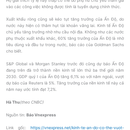
Họ giải thích tỷ lệ này thấp có thể do phụ nữ chủ yếu tham gia
vào các công việc không được tính là tuyển dụng chính thức.
Xuất khẩu ròng cũng sẽ kéo tụt tăng trưởng của Ấn Độ, do
nước này hiện có thâm hụt tài khoản vãng lai. Kinh tế Ấn Độ
chủ yếu tăng trưởng nhờ nhu cầu nội địa. Không như các nước
phụ thuộc xuất khẩu khác, 60% tăng trưởng của Ấn Độ là nhờ
tiêu dùng và đầu tư trong nước, báo cáo của Goldman Sachs
cho biết.
S&P Global và Morgan Stanley trước đó cũng dự báo Ấn Độ
đang trên đà trở thành nền kinh tế lớn thứ ba thế giới năm
2030. GDP quý I của Ấn Độ tăng 6,1% so với năm ngoái, vượt
dự báo của Reuters là 5%. Tăng trưởng của nền kinh tế này cả
năm nay ước tính đạt 7,2%.
Hà Thu
(theo CNBC)
Nguồn tin:
Báo Vnexpress
Link gốc:
https://vnexpress.net/kinh-te-an-do-co-the-vuot-