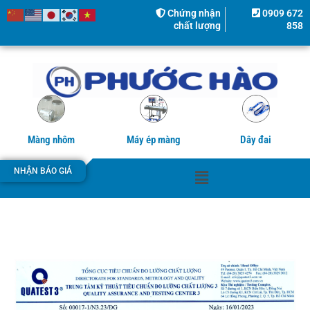
Nhảy
Chứng nhận
0909 672
tới
chất lượng
858
nội
dung
Màng nhôm
Máy ép màng
Dây đai
Menu
NHẬN BÁO GIÁ