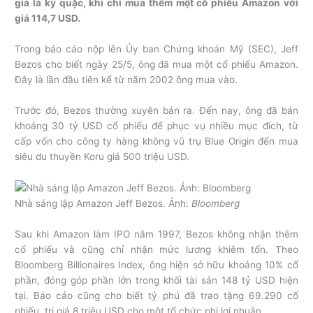
giá là kỳ quặc, khi chỉ mua thêm một cổ phiếu Amazon với
giá 114,7 USD.
Trong báo cáo nộp lên Ủy ban Chứng khoán Mỹ (SEC), Jeff
Bezos cho biết ngày 25/5, ông đã mua một cổ phiếu Amazon.
Đây là lần đầu tiên kể từ năm 2002 ông mua vào.
Trước đó, Bezos thường xuyên bán ra. Đến nay, ông đã bán
khoảng 30 tỷ USD cổ phiếu để phục vụ nhiều mục đích, từ
cấp vốn cho công ty hàng không vũ trụ Blue Origin đến mua
siêu du thuyền Koru giá 500 triệu USD.
Nhà sáng lập Amazon Jeff Bezos. Ảnh:
Bloomberg
Sau khi Amazon làm IPO năm 1997, Bezos không nhận thêm
cổ phiếu và cũng chỉ nhận mức lương khiêm tốn. Theo
Bloomberg Billionaires Index, ông hiện sở hữu khoảng 10% cổ
phần, đóng góp phần lớn trong khối tài sản 148 tỷ USD hiện
tại. Báo cáo cũng cho biết tỷ phú đã trao tặng 69.290 cổ
phiếu, trị giá 8 triệu USD cho một tổ chức phi lợi nhuận.