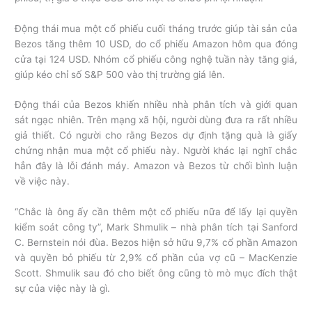
Động thái mua một cổ phiếu cuối tháng trước giúp tài sản của
Bezos tăng thêm 10 USD, do cổ phiếu Amazon hôm qua đóng
cửa tại 124 USD. Nhóm cổ phiếu công nghệ tuần này tăng giá,
giúp kéo chỉ số S&P 500 vào thị trường giá lên.
Động thái của Bezos khiến nhiều nhà phân tích và giới quan
sát ngạc nhiên. Trên mạng xã hội, người dùng đưa ra rất nhiều
giả thiết. Có người cho rằng Bezos dự định tặng quà là giấy
chứng nhận mua một cổ phiếu này. Người khác lại nghĩ chắc
hẳn đây là lỗi đánh máy. Amazon và Bezos từ chối bình luận
về việc này.
“Chắc là ông ấy cần thêm một cổ phiếu nữa để lấy lại quyền
kiểm soát công ty”, Mark Shmulik – nhà phân tích tại Sanford
C. Bernstein nói đùa. Bezos hiện sở hữu 9,7% cổ phần Amazon
và quyền bỏ phiếu từ 2,9% cổ phần của vợ cũ – MacKenzie
Scott. Shmulik sau đó cho biết ông cũng tò mò mục đích thật
sự của việc này là gì.