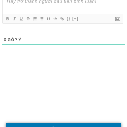
{}
[+]
0
GÓP Ý