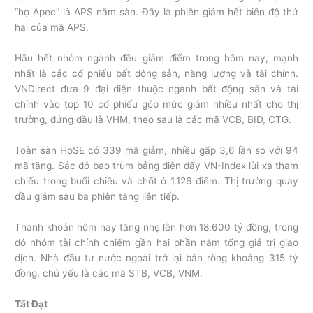
“họ Apec” là APS nằm sàn. Đây là phiên giảm hết biên độ thứ
hai của mã APS.
Hầu hết nhóm ngành đều giảm điểm trong hôm nay, mạnh
nhất là các cổ phiếu bất động sản, năng lượng và tài chính.
VNDirect đưa 9 đại diện thuộc ngành bất động sản và tài
chính vào top 10 cổ phiếu góp mức giảm nhiều nhất cho thị
trường, đứng đầu là VHM, theo sau là các mã VCB, BID, CTG.
Toàn sàn HoSE có 339 mã giảm, nhiều gấp 3,6 lần so với 94
mã tăng. Sắc đỏ bao trùm bảng điện đẩy VN-Index lùi xa tham
chiếu trong buổi chiều và chốt ở 1.126 điểm. Thị trường quay
đầu giảm sau ba phiên tăng liên tiếp.
Thanh khoản hôm nay tăng nhẹ lên hơn 18.600 tỷ đồng, trong
đó nhóm tài chính chiếm gần hai phần năm tổng giá trị giao
dịch. Nhà đầu tư nước ngoài trở lại bán ròng khoảng 315 tỷ
đồng, chủ yếu là các mã STB, VCB, VNM.
Tất Đạt