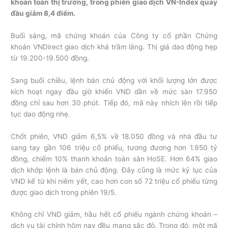
khoản toàn thị trường, trong phiên giao dịch VN-Index quay
đầu giảm 8,4 điểm.
Buổi sáng, mã chứng khoán của Công ty cổ phần Chứng
khoán VNDirect giao dịch khá trầm lắng. Thị giá dao động hẹp
từ 19.200-19.500 đồng.
Sang buổi chiều, lệnh bán chủ động với khối lượng lớn được
kích hoạt ngay đầu giờ khiến VND dần về mức sàn 17.950
đồng chỉ sau hơn 30 phút. Tiếp đó, mã này nhích lên rồi tiếp
tục dao động nhẹ.
Chốt phiên, VND giảm 6,5% về 18.050 đồng và nhà đầu tư
sang tay gần 106 triệu cổ phiếu, tương đương hơn 1.950 tỷ
đồng, chiếm 10% thanh khoản toàn sàn HoSE. Hơn 64% giao
dịch khớp lệnh là bán chủ động. Đây cũng là mức kỷ lục của
VND kể từ khi niêm yết, cao hơn con số 72 triệu cổ phiếu từng
được giao dịch trong phiên 19/5.
Không chỉ VND giảm, hầu hết cổ phiếu ngành chứng khoán –
dịch vụ tài chính hôm nay đều mang sắc đỏ. Trong đó, một mã