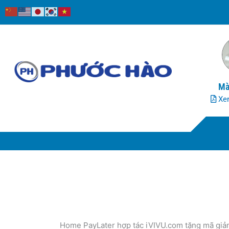
Nhảy
tới
nội
dung
Mà
Xem
Home PayLater hợp tác iVIVU.com tặng mã giả