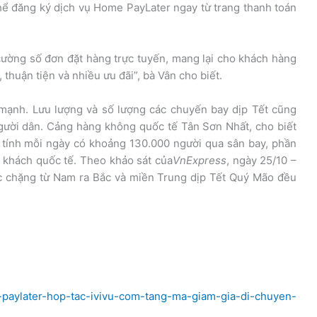
hể đăng ký dịch vụ Home PayLater ngay từ trang thanh toán
cường số đơn đặt hàng trực tuyến, mang lại cho khách hàng
thuận tiện và nhiều ưu đãi”, bà Vân cho biết.
mạnh. Lưu lượng và số lượng các chuyến bay dịp Tết cũng
gười dân. Cảng hàng không quốc tế Tân Sơn Nhất, cho biết
 tính mỗi ngày có khoảng 130.000 người qua sân bay, phần
i khách quốc tế. Theo khảo sát của
VnExpress
, ngày 25/10 –
ác chặng từ Nam ra Bắc và miền Trung dịp Tết Quý Mão đều
-paylater-hop-tac-ivivu-com-tang-ma-giam-gia-di-chuyen-