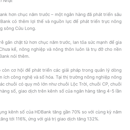
h Nhật
ank hơn chục năm trước – một ngân hàng đã phát triển sâu
nk có thêm lợi thế và nguồn lực để phát triển trực nông
ng sông Cửu Long.
ễ gắn chặt từ hơn chục năm trước, lan tỏa sức mạnh để gia
Chưa kể, nông nghiệp và nông thôn luôn là trụ đỡ cho nền
DBank nói thêm.
 còn cơ hội để phát triển các giải pháp trong quản lý dòng
iện ích công nghệ và số hóa. Tại thị trường nông nghiệp nông
các chuỗi có quy mô lớn như chuỗi Lộc Trời, chuỗi CP, chuỗi
hàng số, giao dịch trên kênh số của ngân hàng tăng 4-5 lần
dụng kênh số của HDBank tăng gần 70% so với cùng kỳ năm
ăng tới 116%, ứng với giá trị giao dịch tăng 132%.