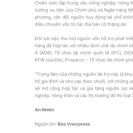
Chiến lược tập trung vào nông nghiệp, nông 
hướng ưu tiên của Chính phủ và Ngân hàng Nhà
phương, cân đối nguồn huy động tại chỗ khôn
điều chuyển vốn từ các địa bàn có thặng dư.
Đối với việc thu hút nguồn vốn hỗ trợ phát tr
hàng đã hợp tác với nhiều định chế tài chính 
Á (ADB), Tổ chức tài chính quốc tế (IFC), DEG
KFW của Đức, Proparco – Tổ chức tài chính phát
“Trọng tâm của những nguồn tài trợ này là kh
hộ gia đình và cho vay theo chuỗi, với những ư
sẽ mở rộng hợp tác và gia tăng nguồn lực k
nghiệp, nông thôn và các thị trường đô thị loại
An Nhiên
Nguồn tin:
Báo Vnexpress