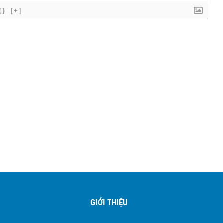
{}
[+]
GIỚI THIỆU