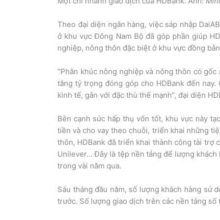
Một chi nhánh giao dịch của HDBank. Ảnh:
Min
Theo đại diện ngân hàng, việc sáp nhập DaiAB
ở khu vực Đông Nam Bộ đã góp phần giúp HDBa
nghiệp, nông thôn đặc biệt ở khu vực đồng bằ
“Phân khúc nông nghiệp và nông thôn có gốc r
tăng tỷ trọng đóng góp cho HDBank đến nay. 
kinh tế, gắn với đặc thù thế mạnh”, đại diện H
Bên cạnh sức hấp thụ vốn tốt, khu vực này tạo
tiền và cho vay theo chuỗi, triển khai những t
thôn, HDBank đã triển khai thành công tài trợ 
Unilever… Đây là tệp nền tảng để lượng khách 
trong vài năm qua.
Sáu tháng đầu năm, số lượng khách hàng sử 
trước. Số lượng giao dịch trên các nền tảng số t