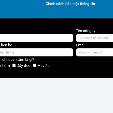
Chính sách bảo mật thông tin
Tên công ty
 liên hệ
Email
 chị quan tâm là gì?
 nhôm
Dây đeo
Máy ép