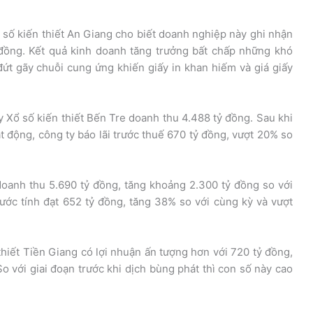
Xổ số kiến thiết An Giang cho biết doanh nghiệp này ghi nhận
 đồng. Kết quả kinh doanh tăng trưởng bất chấp những khó
ứt gãy chuỗi cung ứng khiến giấy in khan hiếm và giá giấy
 Xổ số kiến thiết Bến Tre doanh thu 4.488 tỷ đồng. Sau khi
ạt động, công ty báo lãi trước thuế 670 tỷ đồng, vượt 20% so
oanh thu 5.690 tỷ đồng, tăng khoảng 2.300 tỷ đồng so với
ước tính đạt 652 tỷ đồng, tăng 38% so với cùng kỳ và vượt
iết Tiền Giang có lợi nhuận ấn tượng hơn với 720 tỷ đồng,
So với giai đoạn trước khi dịch bùng phát thì con số này cao