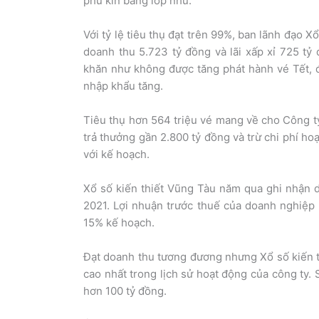
phủ kín bằng lớp nhũ.
Với tỷ lệ tiêu thụ đạt trên 99%, ban lãnh đạo 
doanh thu 5.723 tỷ đồng và lãi xấp xỉ 725 tỷ
khăn như không được tăng phát hành vé Tết, đ
nhập khẩu tăng.
Tiêu thụ hơn 564 triệu vé mang về cho Công ty
trả thưởng gần 2.800 tỷ đồng và trừ chi phí ho
với kế hoạch.
Xổ số kiến thiết Vũng Tàu năm qua ghi nhận d
2021. Lợi nhuận trước thuế của doanh nghiệp 
15% kế hoạch.
Đạt doanh thu tương đương nhưng Xổ số kiến th
cao nhất trong lịch sử hoạt động của công ty. 
hơn 100 tỷ đồng.