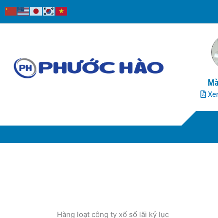
Nhảy
tới
nội
dung
Mà
Xem
Hàng loạt công ty xổ số lãi kỷ lục