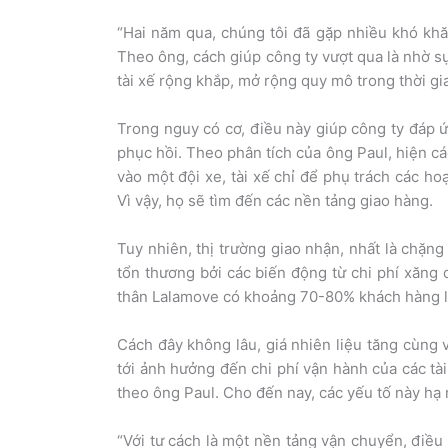
“Hai năm qua, chúng tôi đã gặp nhiều khó khăn
Theo ông, cách giúp công ty vượt qua là nhờ s
tài xế rộng khắp, mở rộng quy mô trong thời gi
Trong nguy có cơ, điều này giúp công ty đáp ứ
phục hồi. Theo phân tích của ông Paul, hiện cá
vào một đội xe, tài xế chỉ để phụ trách các hoạ
Vì vậy, họ sẽ tìm đến các nền tảng giao hàng.
Tuy nhiên, thị trường giao nhận, nhất là chặng 
tổn thương bởi các biến động từ chi phí xăng
thân Lalamove có khoảng 70-80% khách hàng là
Cách đây không lâu, giá nhiên liệu tăng cùng v
tới ảnh hưởng đến chi phí vận hành của các tà
theo ông Paul. Cho đến nay, các yếu tố này hạ 
“Với tư cách là một nền tảng vận chuyển, điều