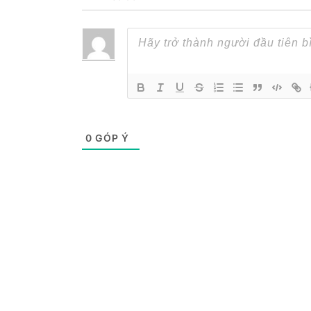
0
GÓP Ý