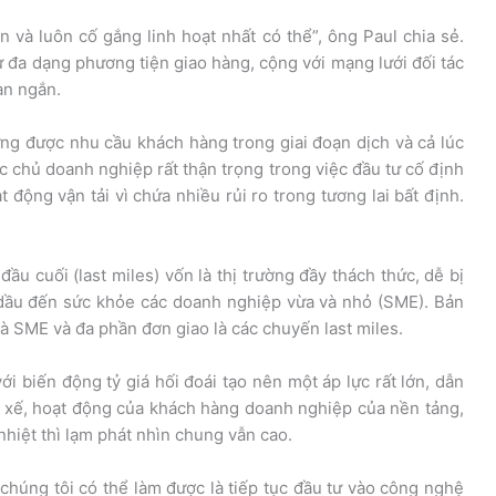
 và luôn cố gắng linh hoạt nhất có thể”, ông Paul chia sẻ.
ự đa dạng phương tiện giao hàng, cộng với mạng lưới đối tác
an ngắn.
ng được nhu cầu khách hàng trong giai đoạn dịch và cả lúc
c chủ doanh nghiệp rất thận trọng trong việc đầu tư cố định
t động vận tải vì chứa nhiều rủi ro trong tương lai bất định.
đầu cuối (last miles) vốn là thị trường đầy thách thức, dễ bị
 dầu đến sức khỏe các doanh nghiệp vừa và nhỏ (SME). Bản
 SME và đa phần đơn giao là các chuyến last miles.
ới biến động tỷ giá hối đoái tạo nên một áp lực rất lớn, dẫn
i xế, hoạt động của khách hàng doanh nghiệp của nền tảng,
nhiệt thì lạm phát nhìn chung vẫn cao.
 chúng tôi có thể làm được là tiếp tục đầu tư vào công nghệ