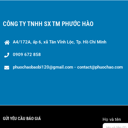
CÔNG TY TNHH SX TM PHƯỚC HÀO
A4/172A, ấp 6, xã Tân Vĩnh Lộc, Tp. Hồ Chí Minh
0909 672 858
phuochaobaobi120@gmail.com - contact@phuochao.com
GỬI YÊU CẦU BÁO GIÁ
Họ và tên