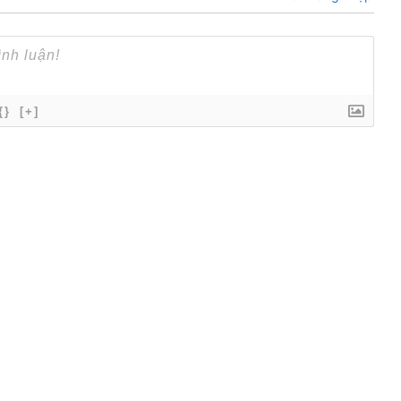
{}
[+]