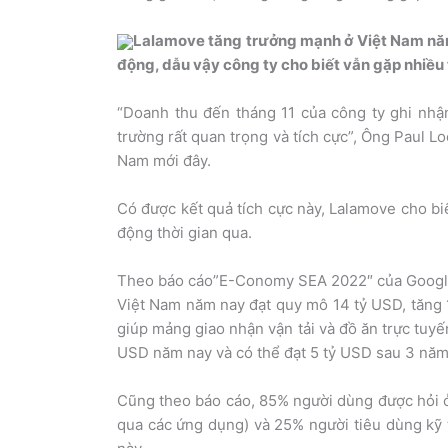
Lalamove tăng trưởng mạnh ở Việt Nam năm q
động, dẫu vậy công ty cho biết vẫn gặp nhiều
“Doanh thu đến tháng 11 của công ty ghi nhận
trường rất quan trọng và tích cực”, Ông Paul L
Nam mới đây.
Có được kết quả tích cực này, Lalamove cho biế
động thời gian qua.
Theo báo cáo”E-Conomy SEA 2022″ của Google,
Việt Nam năm nay đạt quy mô 14 tỷ USD, tăng 
giúp mảng giao nhận vận tải và đồ ăn trực tuyế
USD năm nay và có thể đạt 5 tỷ USD sau 3 năm 
Cũng theo báo cáo, 85% người dùng được hỏi ở 
qua các ứng dụng) và 25% người tiêu dùng kỹ 