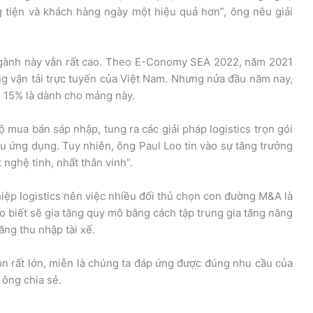
g tiện và khách hàng ngày một hiệu quả hơn”, ông nêu giải
 ngành này vẫn rất cao. Theo E-Conomy SEA 2022, năm 2021
g vận tải trực tuyến của Việt Nam. Nhưng nửa đầu năm nay,
g 15% là dành cho mảng này.
 mua bán sáp nhập, tung ra các giải pháp logistics trọn gói
êu ứng dụng. Tuy nhiên, ông Paul Loo tin vào sự tăng trưởng
 nghệ tinh, nhất thân vinh”.
iệp logistics nên việc nhiều đối thủ chọn con đường M&A là
o biết sẽ gia tăng quy mô bằng cách tập trung gia tăng năng
tăng thu nhập tài xế.
n rất lớn, miễn là chúng ta đáp ứng được đúng nhu cầu của
, ông chia sẻ.