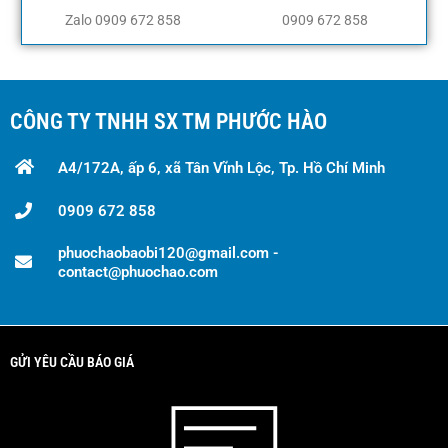
Zalo 0909 672 858
0909 672 858
CÔNG TY TNHH SX TM PHƯỚC HÀO
A4/172A, ấp 6, xã Tân Vĩnh Lộc, Tp. Hồ Chí Minh
0909 672 858
phuochaobaobi120@gmail.com -
contact@phuochao.com
GỬI YÊU CẦU BÁO GIÁ