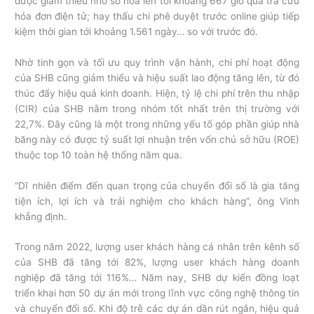
được giảm thiểu nhờ số hóa lên tới khoảng 667 giờ qua tra cứu
hóa đơn điện tử; hay thấu chi phê duyệt trước online giúp tiếp
kiệm thời gian tới khoảng 1.561 ngày… so với trước đó.
Nhờ tinh gọn và tối ưu quy trình vận hành, chi phí hoạt động
của SHB cũng giảm thiểu và hiệu suất lao động tăng lên, từ đó
thúc đẩy hiệu quả kinh doanh. Hiện, tỷ lệ chi phí trên thu nhập
(CIR) của SHB nằm trong nhóm tốt nhất trên thị trường với
22,7%. Đây cũng là một trong những yếu tố góp phần giúp nhà
băng này có được tỷ suất lợi nhuận trên vốn chủ sở hữu (ROE)
thuộc top 10 toàn hệ thống năm qua.
“Dĩ nhiên điểm đến quan trọng của chuyển đổi số là gia tăng
tiện ích, lợi ích và trải nghiệm cho khách hàng”, ông Vinh
khẳng định.
Trong năm 2022, lượng user khách hàng cá nhân trên kênh số
của SHB đã tăng tới 82%, lượng user khách hàng doanh
nghiệp đã tăng tới 116%… Năm nay, SHB dự kiến đồng loạt
triển khai hơn 50 dự án mới trong lĩnh vực công nghệ thông tin
và chuyển đổi số. Khi độ trễ các dự án dần rút ngắn, hiệu quả