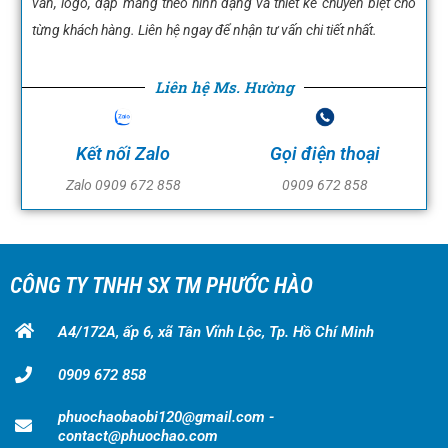
văn, logo, dập màng theo hình dạng và thiết kế chuyên biệt cho
từng khách hàng. Liên hệ ngay để nhận tư vấn chi tiết nhất.
Liên hệ Ms. Hường
Kết nối Zalo
Gọi điện thoại
Zalo 0909 672 858
0909 672 858
CÔNG TY TNHH SX TM PHƯỚC HÀO
A4/172A, ấp 6, xã Tân Vĩnh Lộc, Tp. Hồ Chí Minh
0909 672 858
phuochaobaobi120@gmail.com -
contact@phuochao.com