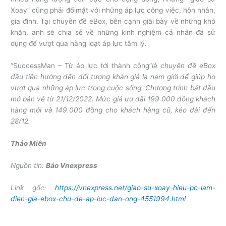
Xoay” cũng phải đốimặt với những áp lực công việc, hôn nhân,
gia đình. Tại chuyên đề eBox, bên cạnh giãi bày về những khó
khăn, anh sẽ chia sẻ về những kinh nghiệm cá nhân đã sử
dụng để vượt qua hàng loạt áp lực tâm lý.
“SuccessMan – Từ áp lực tới thành công”
là chuyên đề eBox
đầu tiên hướng đến đối tượng khán giả là nam giới để giúp họ
vượt qua những áp lực trong cuộc sống. Chương trình bắt đầu
mở bán vé từ 21/12/2022. Mức giá ưu đãi 199.000 đồng khách
hàng mới và 149.000 đồng cho khách hàng cũ, kéo dài đến
28/12.
Thảo Miên
Nguồn tin:
Báo Vnexpress
Link gốc:
https://vnexpress.net/giao-su-xoay-hieu-pc-lam-
dien-gia-ebox-chu-de-ap-luc-dan-ong-4551994.html