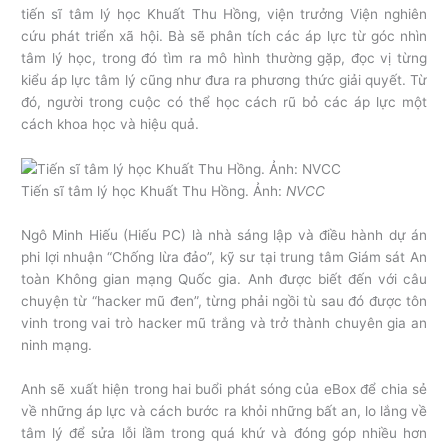
tiến sĩ tâm lý học Khuất Thu Hồng, viện trưởng Viện nghiên
cứu phát triển xã hội. Bà sẽ phân tích các áp lực từ góc nhìn
tâm lý học, trong đó tìm ra mô hình thường gặp, đọc vị từng
kiểu áp lực tâm lý cũng như đưa ra phương thức giải quyết. Từ
đó, người trong cuộc có thể học cách rũ bỏ các áp lực một
cách khoa học và hiệu quả.
Tiến sĩ tâm lý học Khuất Thu Hồng. Ảnh:
NVCC
Ngô Minh Hiếu (Hiếu PC) là nhà sáng lập và điều hành dự án
phi lợi nhuận “Chống lừa đảo”, kỹ sư tại trung tâm Giám sát An
toàn Không gian mạng Quốc gia. Anh được biết đến với câu
chuyện từ “hacker mũ đen”, từng phải ngồi tù sau đó được tôn
vinh trong vai trò hacker mũ trắng và trở thành chuyên gia an
ninh mạng.
Anh sẽ xuất hiện trong hai buổi phát sóng của eBox để chia sẻ
về những áp lực và cách bước ra khỏi những bất an, lo lắng về
tâm lý để sửa lỗi lầm trong quá khứ và đóng góp nhiều hơn