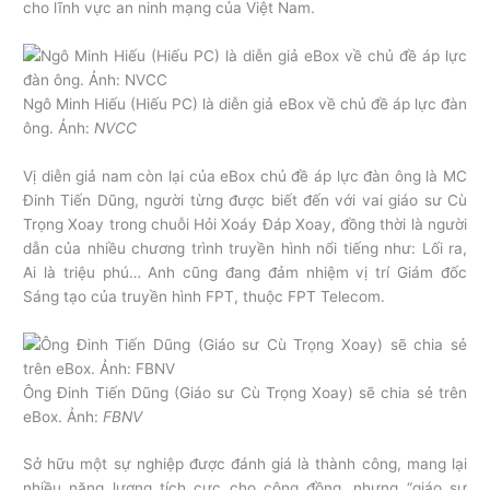
cho lĩnh vực an ninh mạng của Việt Nam.
Ngô Minh Hiếu (Hiếu PC) là diễn giả eBox về chủ đề áp lực đàn
ông. Ảnh:
NVCC
Vị diễn giả nam còn lại của eBox chủ đề áp lực đàn ông là MC
Đinh Tiến Dũng, người từng được biết đến với vai giáo sư Cù
Trọng Xoay trong chuỗi Hỏi Xoáy Đáp Xoay, đồng thời là người
dẫn của nhiều chương trình truyền hình nổi tiếng như: Lối ra,
Ai là triệu phú… Anh cũng đang đảm nhiệm vị trí Giám đốc
Sáng tạo của truyền hình FPT, thuộc FPT Telecom.
Ông Đinh Tiến Dũng (Giáo sư Cù Trọng Xoay) sẽ chia sẻ trên
eBox. Ảnh:
FBNV
Sở hữu một sự nghiệp được đánh giá là thành công, mang lại
nhiều năng lượng tích cực cho cộng đồng, nhưng “giáo sư