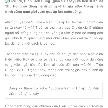
Hiếu PC, Đinh Tiến Dũng (giáo sư Xoay) và tiến sĩ Khuất
Thu Hồng sẽ đồng hành cùng khán giả eBox trong hành
trình cùng nam giới vượt qua áp lực cuộc sống.
eBox chuyên đề “SuccessMan – Từ áp lực tới thành công” diễn
ra từ ngày 12 – 14/1 với sự tham gia của 3 diễn giả là những
người nổi tiếng cũng như chuyên gia tâm lý học để mang đến
góc nhìn trực quan cũng như chiến lược đối đầu và rũ bỏ áp
lực đàn ông một cách khoa học.
Trở thành diễn giả tại eBox chủ đề áp lực đàn ông, Ngô Minh
Hiếu (Hiếu PC) sẽ chia sẻ về áp lực của một người đàn ông
từng vấp ngã, bắt đầu làm lại cuộc đời, còn MC Đinh Tiến
Dũng (GS. Cù Trọng Xoay) mang đến những giãi bày quanh áp
lực hôn nhân, gia đình, công việc.
Đăng ký tham gia eBox “SuccessMan – Từ áp lực đến
thành công” tại đây
Đồng hành cùng câu chuyện của Hiếu PC và giáo sư Xoay là