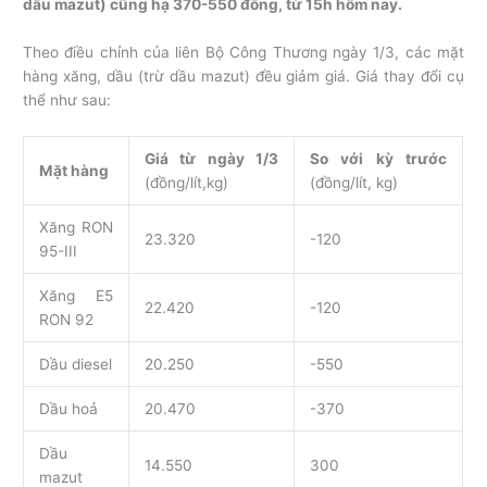
dầu mazut) cũng hạ 370-550 đồng, từ 15h hôm nay.
Theo điều chỉnh của liên Bộ Công Thương ngày 1/3, các mặt
hàng xăng, dầu (trừ dầu mazut) đều giảm giá. Giá thay đổi cụ
thể như sau:
Giá từ ngày 1/3
So với kỳ trước
Mặt hàng
(đồng/lít,kg)
(đồng/lít, kg)
Xăng RON
23.320
-120
95-III
Xăng E5
22.420
-120
RON 92
Dầu diesel
20.250
-550
Dầu hoả
20.470
-370
Dầu
14.550
300
mazut