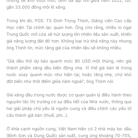
nhưng sẽ khó vượt mức đỉnh đã lập hồi giữa năm 2022, tức
gần 33.000 đồng mỗi lít xăng.
Trong khi đó, PGS. TS Đinh Trọng Thịnh, Giảng viên Cao cấp
Học viện Tài chính lạc quan hơn. Ông cho rằng, nhiều lo ngại
Trung Quốc mở cửa sẽ hút lượng lớn nhiên liệu sản xuất, khiến
giá năng lượng đắt đỏ hơn. Không loại trừ khả năng này nhưng
ông Thịnh tin, mức tăng giá của nhiên liệu sẽ không nhiều.
“Giá dầu thô dự báo quanh mức 80 USD một thùng, nên giá
thành phẩm xăng dầu biến động nhẹ. Vì thế giá bán lẻ trong
nước xoay quanh mức như hiện tại, hoặc tăng nhẹ, chứ khó
đột biến như thời điểm giữa năm ngoái”, ông Thịnh nói.
Giá xăng dầu trong nước được cơ quan quản lý điều hành theo
nguyên tắc thị trường có sự điều tiết của Nhà nước, thông qua
hai giải pháp chủ yếu là nguồn cung và điều chỉnh các yếu tố
cấu thành giá bán (thuế, phí…).
Ở khía cạnh nguồn cung, Việt Nam hiện có 2 nhà máy lọc dầu
(Bình Sơn và Dung Quất) sản xuất, cung ứng khoảng 70-75%,