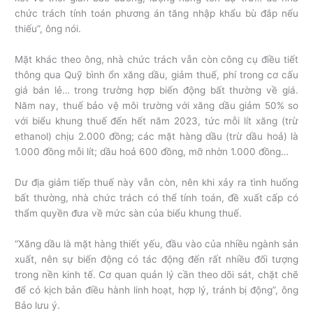
chức trách tính toán phương án tăng nhập khẩu bù đắp nếu
thiếu”, ông nói.
Mặt khác theo ông, nhà chức trách vẫn còn công cụ điều tiết
thông qua Quỹ bình ổn xăng dầu, giảm thuế, phí trong cơ cấu
giá bán lẻ… trong trường hợp biến động bất thường về giá.
Năm nay, thuế bảo vệ môi trường với xăng dầu giảm 50% so
với biểu khung thuế đến hết năm 2023, tức mỗi lít xăng (trừ
ethanol) chịu 2.000 đồng; các mặt hàng dầu (trừ dầu hoả) là
1.000 đồng mỗi lít; dầu hoả 600 đồng, mỡ nhờn 1.000 đồng…
Dư địa giảm tiếp thuế này vẫn còn, nên khi xảy ra tình huống
bất thường, nhà chức trách có thể tính toán, đề xuất cấp có
thẩm quyền đưa về mức sàn của biểu khung thuế.
“Xăng dầu là mặt hàng thiết yếu, đầu vào của nhiều ngành sản
xuất, nên sự biến động có tác động đến rất nhiều đối tượng
trong nền kinh tế. Cơ quan quản lý cần theo dõi sát, chặt chẽ
để có kịch bản điều hành linh hoạt, hợp lý, tránh bị động”, ông
Bảo lưu ý.