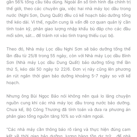
gần 56% tổng cầu tiêu dùng. Ngoài ẩn số tình hình địa chính trị
thế giới, theo các chuyên gia, việc hai nhà máy lọc dầu trong
nước (Nghi Sơn, Dung Quất) đều có kế hoạch bảo dưỡng tổng
thể kéo dài. Vì thế, nguồn cung là vấn đề cơ quan quản lý cần
tính toán kỹ, phân giao lượng nhập khẩu bù đắp cho các đầu
mối sớm, sát… để tránh rơi vào tình trạng thiếu cục bộ.
Theo đó, Nhà máy Lọc dầu Nghi Sơn sẽ bảo dưỡng tổng thể
lần đầu từ 25/8 trong 55 ngày, còn với Nhà máy Lọc dầu Bình
Sơn (Nhà máy Lọc dầu Dung Quất) bảo dưỡng tổng thể lần
thứ 5, kéo dài 50 ngày từ 22/6. Đơn vị này cũng lên phương
án rút ngắn thời gian bảo dưỡng khoảng 5-7 ngày so với kế
hoạch.
Nhưng ông Bùi Ngọc Bảo nói không nên quá lo lắng chuyện
nguồn cung khi các nhà máy lọc dầu trong nước bảo dưỡng.
Chưa kể, Bộ Công Thương đã tính toán và đưa ra phương án
phân giao tổng nguồn tăng 10% so với năm ngoái.
“Các nhà máy cần thông báo rõ ràng và thực hiện đúng cam
kết về thời gian bảo dưỡng, lượng hàng tồn dự trữ… để nhà