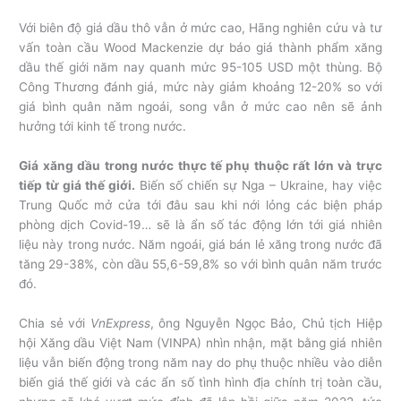
Với biên độ giá dầu thô vẫn ở mức cao, Hãng nghiên cứu và tư
vấn toàn cầu Wood Mackenzie dự báo giá thành phẩm xăng
dầu thế giới năm nay quanh mức 95-105 USD một thùng. Bộ
Công Thương đánh giá, mức này giảm khoảng 12-20% so với
giá bình quân năm ngoái, song vẫn ở mức cao nên sẽ ảnh
hưởng tới kinh tế trong nước.
Giá xăng dầu trong nước thực tế phụ thuộc rất lớn và trực
tiếp từ giá thế giới.
Biến số chiến sự Nga – Ukraine, hay việc
Trung Quốc mở cửa tới đâu sau khi nới lỏng các biện pháp
phòng dịch Covid-19… sẽ là ẩn số tác động lớn tới giá nhiên
liệu này trong nước. Năm ngoái, giá bán lẻ xăng trong nước đã
tăng 29-38%, còn dầu 55,6-59,8% so với bình quân năm trước
đó.
Chia sẻ với
VnExpress
, ông Nguyễn Ngọc Bảo, Chủ tịch Hiệp
hội Xăng dầu Việt Nam (VINPA) nhìn nhận, mặt bằng giá nhiên
liệu vẫn biến động trong năm nay do phụ thuộc nhiều vào diễn
biến giá thế giới và các ẩn số tình hình địa chính trị toàn cầu,