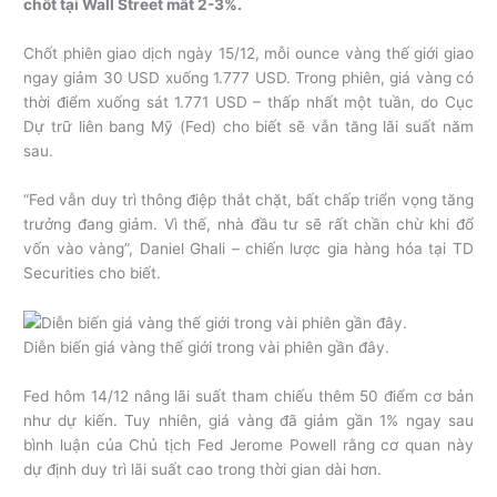
chốt tại Wall Street mất 2-3%.
Chốt phiên giao dịch ngày 15/12, mỗi ounce vàng thế giới giao
ngay giảm 30 USD xuống 1.777 USD. Trong phiên, giá vàng có
thời điểm xuống sát 1.771 USD – thấp nhất một tuần, do Cục
Dự trữ liên bang Mỹ (Fed) cho biết sẽ vẫn tăng lãi suất năm
sau.
“Fed vẫn duy trì thông điệp thắt chặt, bất chấp triển vọng tăng
trưởng đang giảm. Vì thế, nhà đầu tư sẽ rất chần chừ khi đổ
vốn vào vàng”, Daniel Ghali – chiến lược gia hàng hóa tại TD
Securities cho biết.
Diễn biến giá vàng thế giới trong vài phiên gần đây.
Fed hôm 14/12 nâng lãi suất tham chiếu thêm 50 điểm cơ bản
như dự kiến. Tuy nhiên, giá vàng đã giảm gần 1% ngay sau
bình luận của Chủ tịch Fed Jerome Powell rằng cơ quan này
dự định duy trì lãi suất cao trong thời gian dài hơn.