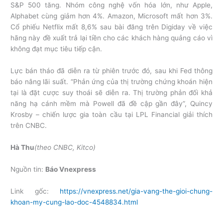
S&P 500 tăng. Nhóm công nghệ vốn hóa lớn, như Apple,
Alphabet cùng giảm hơn 4%. Amazon, Microsoft mất hơn 3%.
Cổ phiếu Netflix mất 8,6% sau bài đăng trên Digiday về việc
hãng này đề xuất trả lại tiền cho các khách hàng quảng cáo vì
không đạt mục tiêu tiếp cận.
Lực bán tháo đã diễn ra từ phiên trước đó, sau khi Fed thông
báo nâng lãi suất. “Phản ứng của thị trường chứng khoán hiện
tại là đặt cược suy thoái sẽ diễn ra. Thị trường phản đối khả
năng hạ cánh mềm mà Powell đã đề cập gần đây”, Quincy
Krosby – chiến lược gia toàn cầu tại LPL Financial giải thích
trên CNBC.
Hà Thu
(theo CNBC, Kitco)
Nguồn tin:
Báo Vnexpress
Link gốc:
https://vnexpress.net/gia-vang-the-gioi-chung-
khoan-my-cung-lao-doc-4548834.html