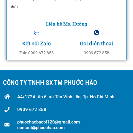
nhất.
Liên hệ Ms. Hường
Kết nối Zalo
Gọi điện thoại
Zalo 0909 672 858
0909 672 858
CÔNG TY TNHH SX TM PHƯỚC HÀO
A4/172A, ấp 6, xã Tân Vĩnh Lộc, Tp. Hồ Chí Minh
0909 672 858
phuochaobaobi120@gmail.com -
contact@phuochao.com