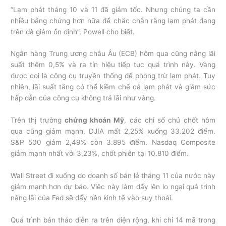
“Lạm phát tháng 10 và 11 đã giảm tốc. Nhưng chúng ta cần
nhiều bằng chứng hơn nữa để chắc chắn rằng lạm phát đang
trên đà giảm ổn định”, Powell cho biết.
Ngân hàng Trung ương châu Âu (ECB) hôm qua cũng nâng lãi
suất thêm 0,5% và ra tín hiệu tiếp tục quá trình này. Vàng
được coi là công cụ truyền thống để phòng trừ lạm phát. Tuy
nhiên, lãi suất tăng có thể kiềm chế cả lạm phát và giảm sức
hấp dẫn của công cụ không trả lãi như vàng.
Trên thị trường
chứng khoán Mỹ
, các chỉ số chủ chốt hôm
qua cũng giảm mạnh. DJIA mất 2,25% xuống 33.202 điểm.
S&P 500 giảm 2,49% còn 3.895 điểm. Nasdaq Composite
giảm mạnh nhất với 3,23%, chốt phiên tại 10.810 điểm.
Wall Street đi xuống do doanh số bán lẻ tháng 11 của nước này
giảm mạnh hơn dự báo. Viêc này làm dấy lên lo ngại quá trình
nâng lãi của Fed sẽ đẩy nền kinh tế vào suy thoái.
Quá trình bán tháo diễn ra trên diện rộng, khi chỉ 14 mã trong