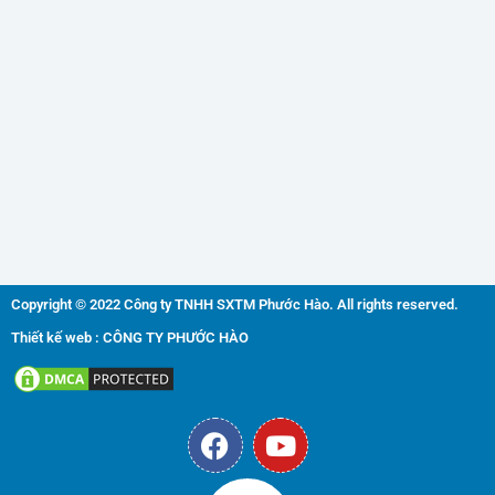
Copyright © 2022 Công ty TNHH SXTM Phước Hào. All rights reserved.
Thiết kế web : CÔNG TY PHƯỚC HÀO
F
Y
a
o
c
u