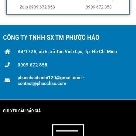
Zalo 0909 672 858
0909 672 858
CÔNG TY TNHH SX TM PHƯỚC HÀO
A4/172A, ấp 6, xã Tân Vĩnh Lộc, Tp. Hồ Chí Minh
0909 672 858
phuochaobaobi120@gmail.com -
contact@phuochao.com
GỬI YÊU CẦU BÁO GIÁ