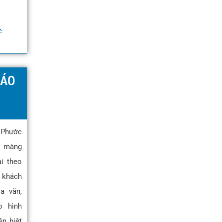
e
BÁO
 Phước
 màng
ai theo
khách
a văn,
o hình
ên biệt