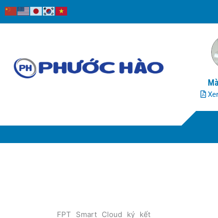
Nhảy
tới
nội
dung
Mà
Xem
FPT Smart Cloud ký kết