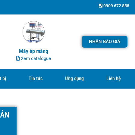
0909 672 858
NHẬN BÁO GIÁ
Máy ép màng
Xem catalogue
t bị
Tin tức
Ứng dụng
Liên hệ
SẢN