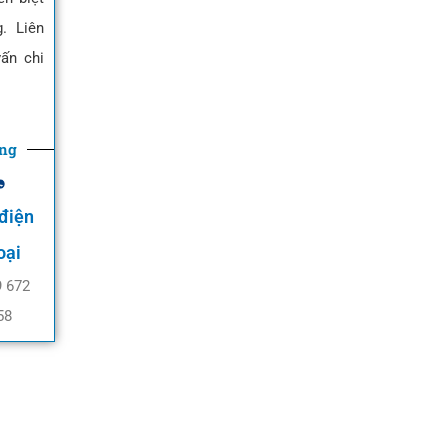
. Liên
ấn chi
ờng
 điện
oại
9 672
58