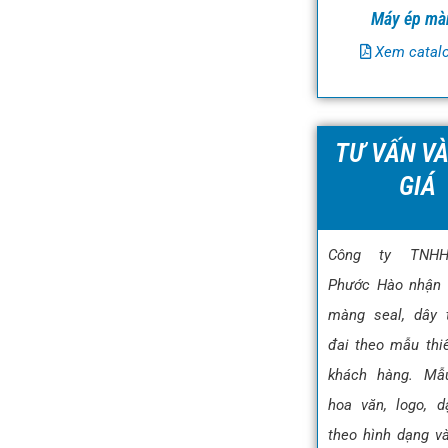
Máy ép mà
Xem catal
TƯ VẤN V
GIÁ
Công ty TNH
Phước Hào nhận 
màng seal, dây t
đai theo mẫu thi
khách hàng. Mẫ
hoa văn, logo, 
theo hình dạng và