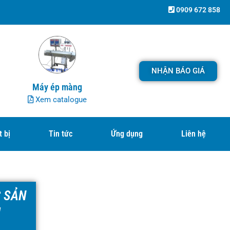
0909 672 858
NHẬN BÁO GIÁ
Máy ép màng
Xem catalogue
t bị
Tin tức
Ứng dụng
Liên hệ
 SẢN
M