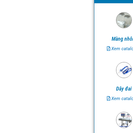
Màng nh
Xem catal
Dây đai
Xem catal