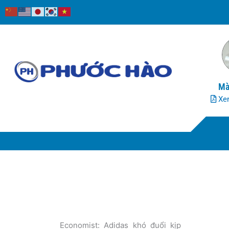
Nhảy
tới
nội
dung
Mà
Xem
Economist: Adidas khó đuổi kịp