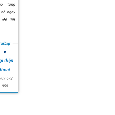
ho từng
 hệ ngay
chi tiết
Hường
ọi điện
thoại
909 672
858