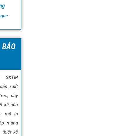
ng
ogue
À BÁO
H SXTM
sản xuất
reo, dây
ết kế của
u mã in
dập màng
 thiết kế