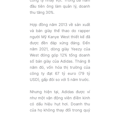
công ty nhảy vọt. Trong ba năm
đầu tiên ông làm quản lý, doanh
thu tăng 30%.
Hợp đồng năm 2013 về sản xuất
và bán giày thể thao do rapper
người Mỹ Kanye West thiết kế đã
được đền đáp xứng đáng. Đến
năm 2021, dòng giày Yeezy của
West đóng góp 12% tổng doanh
số bán giày của Adidas. Tháng 8
năm đó, vốn hóa thị trường của
công ty đạt 67 tỷ euro (79 tỷ
USD), gấp đôi so với 5 năm trước.
Nhưng hiện tại, Adidas được ví
như một vận động viên điền kinh
có dấu hiệu hụt hơi. Doanh thu
của họ không thay đổi trong quý