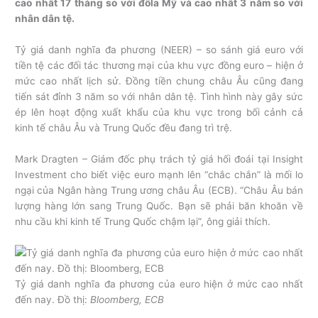
cao nhất 17 tháng so với đôla Mỹ và cao nhất 3 năm so với
nhân dân tệ.
Tỷ giá danh nghĩa đa phương (NEER) – so sánh giá euro với
tiền tệ các đối tác thương mại của khu vực đồng euro – hiện ở
mức cao nhất lịch sử. Đồng tiền chung châu Âu cũng đang
tiến sát đỉnh 3 năm so với nhân dân tệ. Tình hình này gây sức
ép lên hoạt động xuất khẩu của khu vực trong bối cảnh cả
kinh tế châu Âu và Trung Quốc đều đang trì trệ.
Mark Dragten – Giám đốc phụ trách tỷ giá hối đoái tại Insight
Investment cho biết việc euro mạnh lên “chắc chắn” là mối lo
ngại của Ngân hàng Trung ương châu Âu (ECB). “Châu Âu bán
lượng hàng lớn sang Trung Quốc. Bạn sẽ phải băn khoăn về
nhu cầu khi kinh tế Trung Quốc chậm lại”, ông giải thích.
Tỷ giá danh nghĩa đa phương của euro hiện ở mức cao nhất
đến nay. Đồ thị:
Bloomberg, ECB