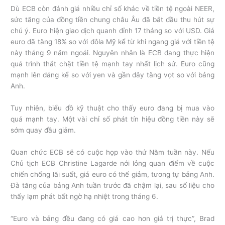
Dù ECB còn đánh giá nhiều chỉ số khác về tiền tệ ngoài NEER,
sức tăng của đồng tiền chung châu Âu đã bắt đầu thu hút sự
chú ý. Euro hiện giao dịch quanh đỉnh 17 tháng so với USD. Giá
euro đã tăng 18% so với đôla Mỹ kể từ khi ngang giá với tiền tệ
này tháng 9 năm ngoái. Nguyên nhân là ECB đang thực hiện
quá trình thắt chặt tiền tệ mạnh tay nhất lịch sử. Euro cũng
mạnh lên đáng kể so với yen và gần đây tăng vọt so với bảng
Anh.
Tuy nhiên, biểu đồ kỹ thuật cho thấy euro đang bị mua vào
quá mạnh tay. Một vài chỉ số phát tín hiệu đồng tiền này sẽ
sớm quay đầu giảm.
Quan chức ECB sẽ có cuộc họp vào thứ Năm tuần này. Nếu
Chủ tịch ECB Christine Lagarde nới lỏng quan điểm về cuộc
chiến chống lãi suất, giá euro có thể giảm, tương tự bảng Anh.
Đà tăng của bảng Anh tuần trước đã chậm lại, sau số liệu cho
thấy lạm phát bất ngờ hạ nhiệt trong tháng 6.
“Euro và bảng đều đang có giá cao hơn giá trị thực”, Brad