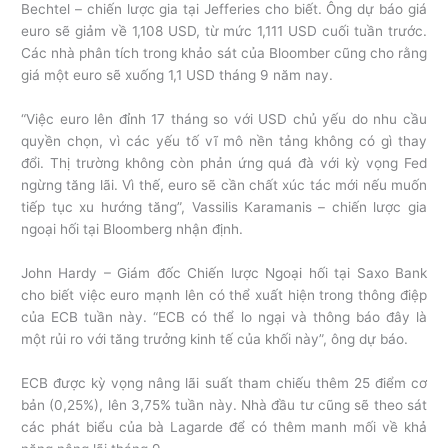
Bechtel – chiến lược gia tại Jefferies cho biết. Ông dự báo giá
euro sẽ giảm về 1,108 USD, từ mức 1,111 USD cuối tuần trước.
Các nhà phân tích trong khảo sát của Bloomber cũng cho rằng
giá một euro sẽ xuống 1,1 USD tháng 9 năm nay.
“Việc euro lên đỉnh 17 tháng so với USD chủ yếu do nhu cầu
quyền chọn, vì các yếu tố vĩ mô nền tảng không có gì thay
đổi. Thị trường không còn phản ứng quá đà với kỳ vọng Fed
ngừng tăng lãi. Vì thế, euro sẽ cần chất xúc tác mới nếu muốn
tiếp tục xu hướng tăng”, Vassilis Karamanis – chiến lược gia
ngoại hối tại Bloomberg nhận định.
John Hardy – Giám đốc Chiến lược Ngoại hối tại Saxo Bank
cho biết việc euro mạnh lên có thể xuất hiện trong thông điệp
của ECB tuần này. “ECB có thể lo ngại và thông báo đây là
một rủi ro với tăng trưởng kinh tế của khối này”, ông dự báo.
ECB được kỳ vọng nâng lãi suất tham chiếu thêm 25 điểm cơ
bản (0,25%), lên 3,75% tuần này. Nhà đầu tư cũng sẽ theo sát
các phát biểu của bà Lagarde để có thêm manh mối về khả