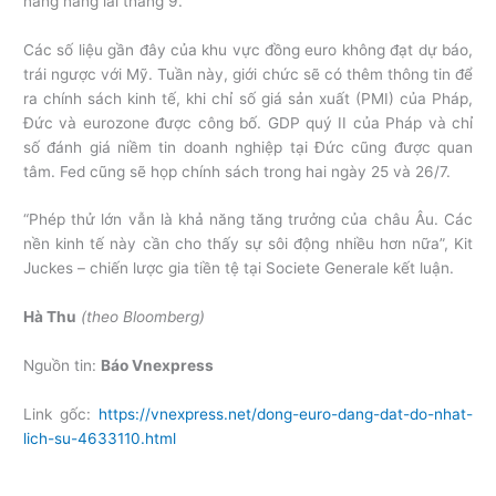
năng nâng lãi tháng 9.
Các số liệu gần đây của khu vực đồng euro không đạt dự báo,
trái ngược với Mỹ. Tuần này, giới chức sẽ có thêm thông tin để
ra chính sách kinh tế, khi chỉ số giá sản xuất (PMI) của Pháp,
Đức và eurozone được công bố. GDP quý II của Pháp và chỉ
số đánh giá niềm tin doanh nghiệp tại Đức cũng được quan
tâm. Fed cũng sẽ họp chính sách trong hai ngày 25 và 26/7.
“Phép thử lớn vẫn là khả năng tăng trưởng của châu Âu. Các
nền kinh tế này cần cho thấy sự sôi động nhiều hơn nữa”, Kit
Juckes – chiến lược gia tiền tệ tại Societe Generale kết luận.
Hà Thu
(theo Bloomberg)
Nguồn tin:
Báo Vnexpress
Link gốc:
https://vnexpress.net/dong-euro-dang-dat-do-nhat-
lich-su-4633110.html