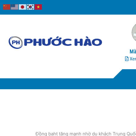
Nhảy
tới
nội
dung
Mà
Xem
Đồng baht tăng mạnh nhờ du khách Trung Quố