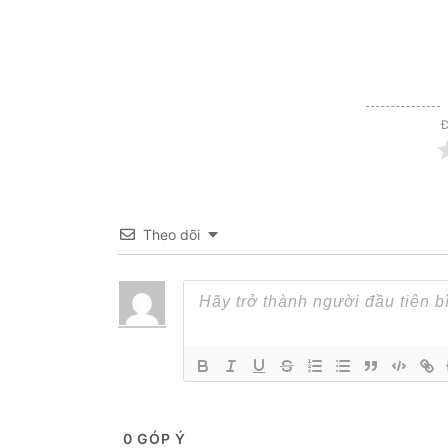
Đ
Theo dõi
0
GÓP Ý