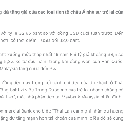
đà tăng giá của các loại tiền tệ châu Á nhờ sự trở lại của
với tỷ lệ 32,65 baht so với đồng USD cuối tuần trước. Đến
 hơn, có thời điểm 1 USD đổi 32,6 baht.
aht xuống mức thấp nhất 16 năm khi tỷ giá khoảng 38,5 so
ng 5,8% kể từ đầu năm, trong khi đồng won của Hàn Quốc,
 Malaysia tăng chưa đến 3%.
 đồng tiền này trong bối cảnh chi tiêu của du khách ở Thái
đồng baht vì việc Trung Quốc mở cửa trở lại nhanh chóng có
Thái Lan”, một nhà phân tích tại Maybank Malaysia nhận định.
mmercial Bank cho biết: “Thái Lan đang ghi nhận xu hướng
 thặng dư tăng mạnh hơn tài khoản của mình, điều đó sẽ củng