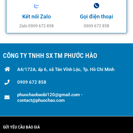
Kết nối Zalo
Gọi điện thoại
Zalo 0909 672 858
0909 672 858
CÔNG TY TNHH SX TM PHƯỚC HÀO
A4/172A, ấp 6, xã Tân Vĩnh Lộc, Tp. Hồ Chí Minh
0909 672 858
phuochaobaobi120@gmail.com -
contact@phuochao.com
GỬI YÊU CẦU BÁO GIÁ