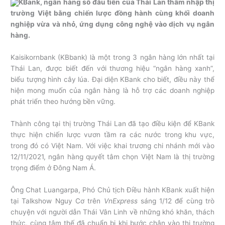
KBank, ngân hàng số đầu tiên của Thái Lan thâm nhập thị
trường Việt bằng chiến lược đồng hành cùng khối doanh
nghiệp vừa và nhỏ, ứng dụng công nghệ vào dịch vụ ngân
hàng.
Kaisikornbank (KBbank) là một trong 3 ngân hàng lớn nhất tại
Thái Lan, được biết đến với thương hiệu “ngân hàng xanh”,
biểu tượng hình cây lúa. Đại diện KBank cho biết, điều này thể
hiện mong muốn của ngân hàng là hỗ trợ các doanh nghiệp
phát triển theo hướng bền vững.
Thành công tại thị trường Thái Lan đã tạo điều kiện để KBank
thực hiện chiến lược vươn tầm ra các nước trong khu vực,
trong đó có Việt Nam. Với việc khai trương chi nhánh mới vào
12/11/2021, ngân hàng quyết tâm chọn Việt Nam là thị trường
trọng điểm ở Đông Nam Á.
Ông Chat Luangarpa, Phó Chủ tịch Điều hành KBank xuất hiện
tại Talkshow Nguy Cơ trên
VnExpress
sáng 1/12 để cùng trò
chuyện với người dẫn Thái Vân Linh về những khó khăn, thách
thức, cùng tâm thế đã chuẩn bị khi bước chân vào thị trường