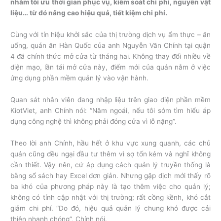
nhằm tối ưu thời gian phục vụ, kiểm soát chi phí, nguyên vật
liệu… từ đó nâng cao hiệu quả, tiết kiệm chi phí.
Cùng với tín hiệu khởi sắc của thị trường dịch vụ ẩm thực – ăn
uống, quán ăn Hàn Quốc của anh Nguyễn Văn Chính tại quận
4 đã chính thức mở cửa từ tháng hai. Không thay đổi nhiều về
diện mạo, lần tái mở cửa này, điểm mới của quán nằm ở việc
ứng dụng phần mềm quản lý vào vận hành.
Quan sát nhân viên đang nhập liệu trên giao diện phần mềm
KiotViet, anh Chính nói: “Năm ngoái, nếu tôi sớm tìm hiểu áp
dụng công nghệ thì không phải đóng cửa vì lỗ nặng”.
Theo lời anh Chính, hầu hết ở khu vực xung quanh, các chủ
quán cũng đều ngại đầu tư thêm vì sợ tốn kém và nghĩ không
cần thiết. Vậy nên, cứ áp dụng cách quản lý truyền thống là
bằng sổ sách hay Excel đơn giản. Nhưng gặp dịch mới thấy rõ
ba khó của phương pháp này là tạo thêm việc cho quản lý;
không có tính cập nhật với thị trường; rất cồng kềnh, khó cắt
giảm chi phí. “Do đó, hiệu quả quản lý chung khó được cải
thiện nhanh chóng”, Chính nói.