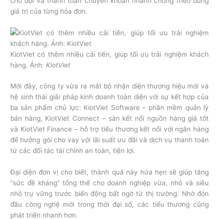
chờ đợi và thanh toán chuyển khoản nhanh chóng theo đúng
giá trị của từng hóa đơn.
KiotViet có thêm nhiều cải tiến, giúp tối ưu trải nghiệm khách
hàng. Ảnh:
KiotViet
Mới đây, công ty vừa ra mắt bộ nhận diện thương hiệu mới và
hệ sinh thái giải pháp kinh doanh toàn diện với sự kết hợp của
ba sản phẩm chủ lực: KiotViet Software – phần mềm quản lý
bán hàng, KiotViet Connect – sàn kết nối nguồn hàng giá tốt
và KiotViet Finance – hỗ trợ tiểu thương kết nối với ngân hàng
để hưởng gói cho vay với lãi suất ưu đãi và dịch vụ thanh toán
từ các đối tác tài chính an toàn, tiện lợi.
Đại diện đơn vị cho biết, thành quả này hứa hẹn sẽ giúp tăng
“sức đề kháng” tổng thể cho doanh nghiệp vừa, nhỏ và siêu
nhỏ trụ vững trước biến động bất ngờ từ thị trường. Nhờ đón
đầu công nghệ mới trong thời đại số, các tiểu thương cũng
phát triển nhanh hơn.