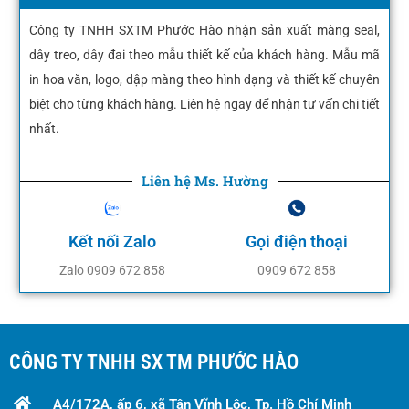
Công ty TNHH SXTM Phước Hào nhận sản xuất màng seal,
dây treo, dây đai theo mẫu thiết kế của khách hàng. Mẫu mã
in hoa văn, logo, dập màng theo hình dạng và thiết kế chuyên
biệt cho từng khách hàng. Liên hệ ngay để nhận tư vấn chi tiết
nhất.
Liên hệ Ms. Hường
Kết nối Zalo
Gọi điện thoại
Zalo 0909 672 858
0909 672 858
CÔNG TY TNHH SX TM PHƯỚC HÀO
A4/172A, ấp 6, xã Tân Vĩnh Lộc, Tp. Hồ Chí Minh