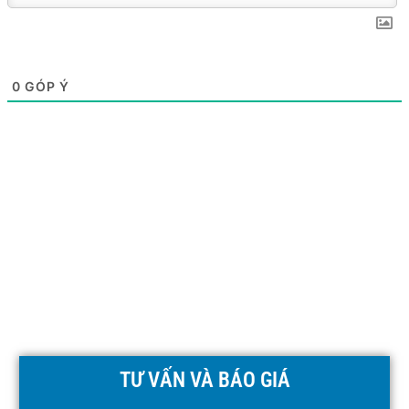
0
GÓP Ý
TƯ VẤN VÀ BÁO GIÁ