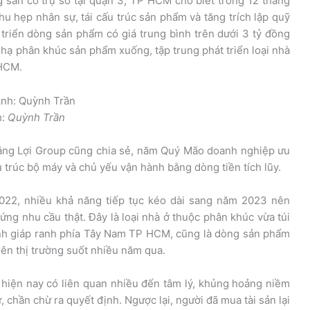
 sản có trụ sở tại quận 3, TP HCM cho biết trong 12 tháng
hu hẹp nhân sự, tái cấu trúc sản phẩm và tăng trích lập quỹ
t triển dòng sản phẩm có giá trung bình trên dưới 3 tỷ đồng
 hạ phân khúc sản phẩm xuống, tập trung phát triển loại nhà
 HCM.
h:
Quỳnh Trần
ng Lợi Group cũng chia sẻ, năm Quý Mão doanh nghiệp ưu
u trúc bộ máy và chủ yếu vận hành bằng dòng tiền tích lũy.
022, nhiều khả năng tiếp tục kéo dài sang năm 2023 nên
ứng nhu cầu thật. Đây là loại nhà ở thuộc phân khúc vừa túi
tỉnh giáp ranh phía Tây Nam TP HCM, cũng là dòng sản phẩm
ên thị trường suốt nhiều năm qua.
 hiện nay có liên quan nhiều đến tâm lý, khủng hoảng niềm
 chần chừ ra quyết định. Ngược lại, người đã mua tài sản lại