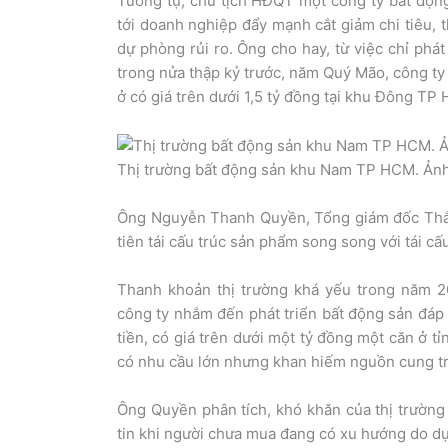
Tương tự, chủ tịch HĐQT một công ty bất động
tới doanh nghiệp đẩy mạnh cắt giảm chi tiêu, t
dự phòng rủi ro. Ông cho hay, từ việc chỉ phá
trong nửa thập kỷ trước, năm Quý Mão, công ty
ở có giá trên dưới 1,5 tỷ đồng tại khu Đông TP
Thị trường bất động sản khu Nam TP HCM. Ản
Ông Nguyễn Thanh Quyền, Tổng giám đốc Thắ
tiên tái cấu trúc sản phẩm song song với tái cấ
Thanh khoản thị trường khá yếu trong năm 2
công ty nhắm đến phát triển bất động sản đáp 
tiền, có giá trên dưới một tỷ đồng một căn ở 
có nhu cầu lớn nhưng khan hiếm nguồn cung tr
Ông Quyền phân tích, khó khăn của thị trường
tin khi người chưa mua đang có xu hướng do dự,