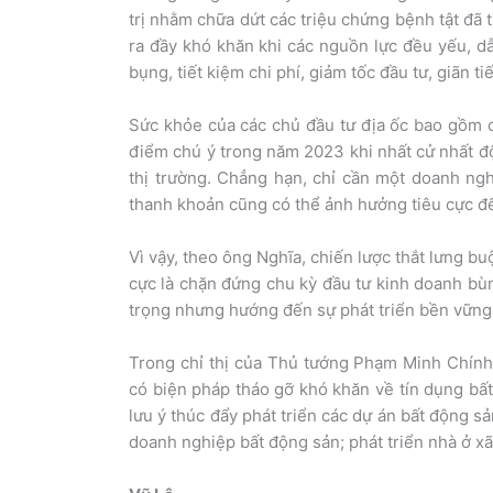
trị nhằm chữa dứt các triệu chứng bệnh tật đã t
ra đầy khó khăn khi các nguồn lực đều yếu, d
bụng, tiết kiệm chi phí, giảm tốc đầu tư, giãn 
Sức khỏe của các chủ đầu tư địa ốc bao gồm c
điểm chú ý trong năm 2023 khi nhất cử nhất đ
thị trường. Chẳng hạn, chỉ cần một doanh ngh
thanh khoản cũng có thể ảnh hưởng tiêu cực đến
Vì vậy, theo ông Nghĩa, chiến lược thắt lưng b
cực là chặn đứng chu kỳ đầu tư kinh doanh bùn
trọng nhưng hướng đến sự phát triển bền vững
Trong chỉ thị của Thủ tướng Phạm Minh Chín
có biện pháp tháo gỡ khó khăn về tín dụng bấ
lưu ý thúc đẩy phát triển các dự án bất động sản
doanh nghiệp bất động sản; phát triển nhà ở xã