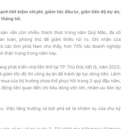
ạch tiết kiệm chi phí, giảm tốc đầu tư, giãn tiến độ dự án,
tháng tới.
g sản vẫn còn nhiều thách thức trong năm Quý Mão, đa số
n toàn, phòng thủ để giảm thiểu rủi ro. Ghi nhận của
và các tỉnh phía Nam cho thấy, hơn 70% các doanh nghiệp
nh thận trọng trong năm nay.
g phát triển nhà liền thổ tại TP Thủ Đức tiết lộ, năm 2023,
giảm tốc độ thi công dự án để tránh áp lực dòng tiền. Lãnh
c mua của thị trường chưa thể phục hồi trong 3 quý đầu năm,
t động liên quan đến chi tiêu dòng vốn lớn, nhằm ưu tiên dự
u. Việc tăng trưởng và bứt phá sẽ là nhiệm vụ của chu kỳ