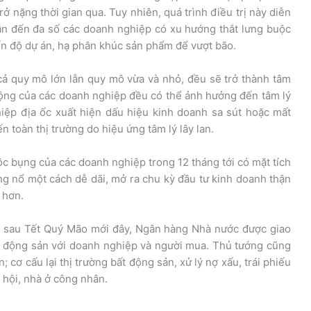
rở nặng thời gian qua. Tuy nhiên, quá trình điều trị này diễn
ẫn đến đa số các doanh nghiệp có xu hướng thắt lưng buộc
tiến độ dự án, hạ phân khúc sản phẩm để vượt bão.
ả quy mô lớn lẫn quy mô vừa và nhỏ, đều sẽ trở thành tâm
ộng của các doanh nghiệp đều có thể ảnh hưởng đến tâm lý
iệp địa ốc xuất hiện dấu hiệu kinh doanh sa sút hoặc mất
 toàn thị trường do hiệu ứng tâm lý lây lan.
uộc bụng của các doanh nghiệp trong 12 tháng tới có mặt tích
g nổ một cách dễ dãi, mở ra chu kỳ đầu tư kinh doanh thận
 hơn.
h sau Tết Quý Mão mới đây, Ngân hàng Nhà nước được giao
t động sản với doanh nghiệp và người mua. Thủ tướng cũng
; cơ cấu lại thị trường bất động sản, xử lý nợ xấu, trái phiếu
 hội, nhà ở công nhân.