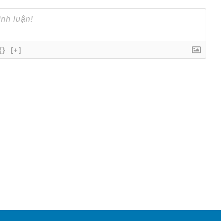
{}
[+]