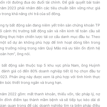
ốn rời đường đua do đuối tài chính. Để giải quyết bài toán
 năm 2023 phải nhắm đến các tiêu chuẩn bền vững như: giá
 trong khả năng chi trả của số đông.
công ty bất động sản đang niêm yết trên sàn chứng khoán TP
i cảnh thị trường bất động sản và nền kinh tế toàn cầu sẽ
ộng thực hiện chiến lược tái cơ cấu danh mục đầu tư. Theo
 một số dự án không phù hợp để linh hoạt dòng tiền trong
tăng trưởng nóng trong năm Quý Mão mà ưu tiên ổn định hệ
toàn hơn”, ông nói.
p bất động sản thuộc top 5 khu vực phía Nam, ông Huỳnh
 đánh giá có đến 80% doanh nghiệp tiết lộ họ chọn đầu tư
2023. Phản ứng này được xem là phù hợp với tình hình thực
 nên bức thiết trong ngắn và trung hạn.
ăm 2022 gồm: mất thanh khoản, thiếu vốn, tắc pháp lý, nợ
 đến đỉnh điểm tạo thành mầm bệnh và sẽ tiếp tục kéo dài di
gian quan trọng để các doanh nghiệp tìm ra biện pháp điều