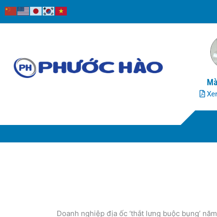
Nhảy
tới
nội
dung
Mà
Xem
Doanh nghiệp địa ốc ‘thắt lưng buộc bụng’ nă