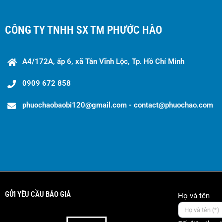
CÔNG TY TNHH SX TM PHƯỚC HÀO
A4/172A, ấp 6, xã Tân Vĩnh Lộc, Tp. Hồ Chí Minh
0909 672 858
phuochaobaobi120@gmail.com - contact@phuochao.com
GỬI YÊU CẦU BÁO GIÁ
Họ và tên