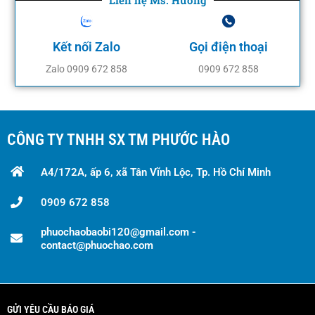
Kết nối Zalo
Gọi điện thoại
Zalo 0909 672 858
0909 672 858
CÔNG TY TNHH SX TM PHƯỚC HÀO
A4/172A, ấp 6, xã Tân Vĩnh Lộc, Tp. Hồ Chí Minh
0909 672 858
phuochaobaobi120@gmail.com -
contact@phuochao.com
GỬI YÊU CẦU BÁO GIÁ