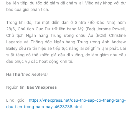
ba liên tiếp, dù tốc độ giảm đã chậm lại. Việc này khớp với dự
báo của giới phân tích.
Trong khi đó, Tại một diễn đàn ở Sintra (Bồ Đào Nha) hôm
28/6, Chủ tịch Cục Dự trữ liên bang Mỹ (Fed) Jerome Powell,
Chủ tịch Ngân hàng Trung ương châu Âu (ECB) Christine
Lagarde và Thống đốc Ngân hàng Trung ương Anh Andrew
Bailey đều ra tín hiệu sẽ tiếp tục nâng lãi để ghìm lạm phát. Lãi
suất tăng có thể khiến giá dầu đi xuống, do làm giảm nhu cầu
dầu phục vụ các hoạt động kinh tế.
Hà Thu
(theo Reuters)
Nguồn tin:
Báo Vnexpress
Link gốc:
https://vnexpress.net/dau-tho-sap-co-thang-tang-
dau-tien-trong-nam-nay-4623738.html