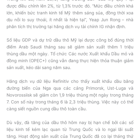
được điều chỉnh lên 2%, từ 1,3% trước đó. “Mức điều chỉnh khá
lớn, khiến bức tranh kinh tế Mỹ thêm sáng sủa, đồng thời xoa
dịu nỗi lo suy thoái, ít nhất là hiện tại”, Yeap Jun Rong – nhà
phân tích thị trường tại hãng dịch vụ tài chính IG nhận định.
Số liệu GDP và dự trữ dầu thô Mỹ lại được công bố đúng thời
điểm Arab Saudi tháng sau sẽ giảm sản xuất thêm 1 triệu
thùng dầu một ngày. Tổ chức Các nước Xuất khẩu Dầu mỏ và
đồng minh (OPEC+) cũng vẫn đang thực hiện thỏa thuận giảm
sản xuất, kéo dài sang năm sau.
Hãng dịch vụ dữ liệu Refinitiv cho thấy xuất khẩu dầu bằng
đường biển của Nga qua các cảng Primorsk, Ust-Luga và
Novorossiisk sẽ giảm còn 1,9 triệu thùng một ngày trong tháng
7. Con số này trong tháng 6 là 2,3 triệu thùng. Việc này có thể
càng siết nguồn cung dầu thô toàn cầu.
Dù vậy, đà tăng của dầu thô hôm nay bị hạn chế bởi các số
liệu kinh tế kém lạc quan từ Trung Quốc và lo ngại lãi suất
tăng. Hoạt động sản xuất của Trung Quốc đã co lại tháng thứ