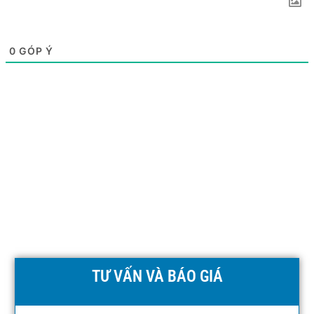
0
GÓP Ý
TƯ VẤN VÀ BÁO GIÁ