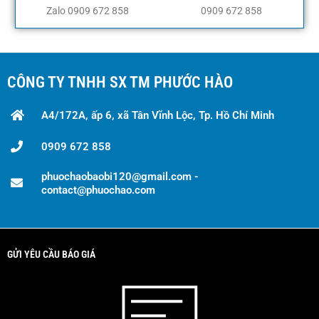
Zalo 0909 672 858
0909 672 858
CÔNG TY TNHH SX TM PHƯỚC HÀO
A4/172A, ấp 6, xã Tân Vĩnh Lộc, Tp. Hồ Chí Minh
0909 672 858
phuochaobaobi120@gmail.com -
contact@phuochao.com
GỬI YÊU CẦU BÁO GIÁ