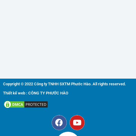
Copyright © 2022 Công ty TNHH SXTM Phước Hào. All rights reserved.
Thiết kế web : CÔNG TY PHƯỚC HÀO
F
Y
a
o
c
u