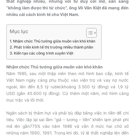
thất nghiệp nhiều, nhưng với tư duy cởi mở, sẵn sàng
“không làm được thì từ chức”, ông Võ Văn Kiệt đã mang đến
nhiều cải cách kinh tế cho Việt Nam.
Mục lục
Nhậm chức Thủ tướng giữa muôn vàn khó khăn
Phát triển kinh tế thị trường nhiều thành phần
Kiến tạo các công trình xuyên Việt
Nhậm chức Thủ tướng giữa muôn vàn khó khăn
Năm 1985, sau một thập niên theo mô hình bao cấp, kinh tế
Việt Nam ngày càng phụ thuộc vào viện trợ và vay nợ nước
ngoài, lên đến 8,5 tỷ ruble(khoảng 3.500 tỷ đồng) và 1,9 tỷ
USD (gần 45.600 tỷ đồng). Cứ thêm một năm, mô hình càng
trục trặc và lỗi thời.
Ngân sách bị thâm hụt và phải bù đắp bằng việc in tiền để chi
tiêu. Việc lặp lại sai lầm “giá – lương – tiền” khiến lạm phát phi
mã lên gần775% vào năm 1986 và vẫn ở mức hai chữ số
những năm 1990, 1991. Trong khi đó, tỷ lệ thất nghiệp lên đến