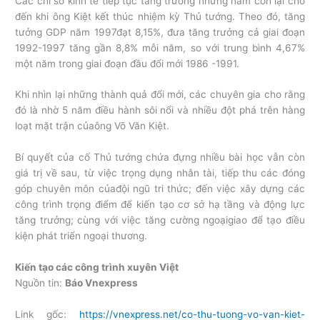
Các chỉ số kinh tế tiếp tục tăng trưởng những năm còn lại cho
đến khi ông Kiệt kết thúc nhiệm kỳ Thủ tướng. Theo đó, tăng
tưởng GDP năm 1997đạt 8,15%, đưa tăng trưởng cả giai đoạn
1992-1997 tăng gần 8,8% mỗi năm, so với trung bình 4,67%
một năm trong giai đoạn đầu đổi mới 1986 -1991.
Khi nhìn lại những thành quả đổi mới, các chuyên gia cho rằng
đó là nhờ 5 năm điều hành sôi nổi và nhiều đột phá trên hàng
loạt mặt trận củaông Võ Văn Kiệt.
Bí quyết của cố Thủ tướng chứa đựng nhiều bài học vẫn còn
giá trị về sau, từ việc trọng dụng nhân tài, tiếp thu các đóng
góp chuyên môn củađội ngũ tri thức; đến việc xây dựng các
công trình trọng điểm để kiến tạo cơ sở hạ tầng và động lực
tăng trưởng; cùng với việc tăng cường ngoạigiao để tạo điều
kiện phát triển ngoại thương.
Kiến tạo các công trình xuyên Việt
Nguồn tin:
Báo Vnexpress
Link gốc:
https://vnexpress.net/co-thu-tuong-vo-van-kiet-