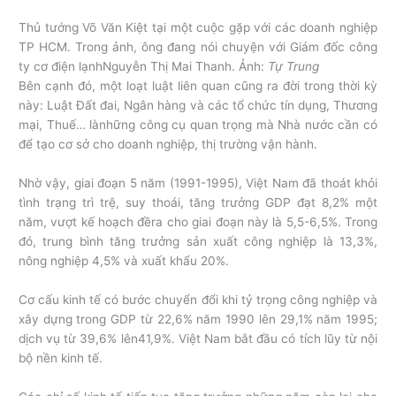
Thủ tướng Võ Văn Kiệt tại một cuộc gặp với các doanh nghiệp
TP HCM. Trong ảnh, ông đang nói chuyện với Giám đốc công
ty cơ điện lạnhNguyễn Thị Mai Thanh. Ảnh:
Tự Trung
Bên cạnh đó, một loạt luật liên quan cũng ra đời trong thời kỳ
này: Luật Đất đai, Ngân hàng và các tổ chức tín dụng, Thương
mại, Thuế… lànhững công cụ quan trọng mà Nhà nước cần có
để tạo cơ sở cho doanh nghiệp, thị trường vận hành.
Nhờ vậy, giai đoạn 5 năm (1991-1995), Việt Nam đã thoát khỏi
tình trạng trì trệ, suy thoái, tăng trưởng GDP đạt 8,2% một
năm, vượt kế hoạch đềra cho giai đoạn này là 5,5-6,5%. Trong
đó, trung bình tăng trưởng sản xuất công nghiệp là 13,3%,
nông nghiệp 4,5% và xuất khẩu 20%.
Cơ cấu kinh tế có bước chuyển đổi khi tỷ trọng công nghiệp và
xây dựng trong GDP từ 22,6% năm 1990 lên 29,1% năm 1995;
dịch vụ từ 39,6% lên41,9%. Việt Nam bắt đầu có tích lũy từ nội
bộ nền kinh tế.