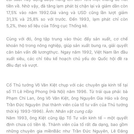
tiền về. Nhờ vậy, đà tăng lạm phát bị chặn lại và giảm dần còn
17,5% vào năm 1992.Giá vàng và USD cũng lần lượt giảm
31,3% và 25,8% so với trước. Đến 1993, lạm phát chỉ còn
5,2%, theo số liệu của Tổng cục Thống kê.
Cùng với đó, ông tập trung vào thúc đẩy sản xuất, cơ chế
khoán hộ trong nông nghiệp, giúp sản xuất bung ra, giải quyết
căn bản vấn đề lươngthực. Ngay năm 1992, Việt Nam lần đầu
xuất siêu, các chỉ tiêu kế hoạch chủ yếu do Quốc hội đề ra
đều đạt và vượt.
Cố Thủ tướng Võ Văn Kiệt chụp với các chuyên gia kinh tế tại
số 11 Lê Hồng Phong (Hà Nội) năm 1996. Từ trái qua phải: bà
Phạm Chi Lan, ông Võ Văn Kiệt, ông Nguyễn Gia Hảo và ông
Trần Đức Nguyên (hai thành viên của tổ tư vấn của Thủ tướng
thời kỳ 1993-1996). Ảnh:
Nhân vật cung cấp
Năm 1993, ông Kiệt cũng lập Tổ Tư vấn kinh tế – một quyết
định chưa có tiền lệ. Thành viên của tổ rất đa dạng, bao gồm
những chuyên gia miềnBắc như Trần Đức Nguyên, Lê Đăng