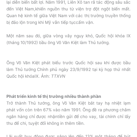
lại diễn biến bất lợi. Năm 1991, Liên Xô tan rã tác động sâu sắc
đến Việt Nam,khiến nguồn thu từ viện trợ đột ngột biến mất.
Quan hệ kinh tế giữa Việt Nam với các thị trường truyền thống
bị đảo lộn trong khi Mỹ vẫn tiếp tụccấm vận.
Một năm sau đó, giữa vòng vây nguy khó, Quốc hội khóa IX
(tháng 10/1992) bầu ông Võ Văn Kiệt làm Thủ tướng.
Ông Võ Văn Kiệt phát biểu trước Quốc hội sau khi được bầu
làm Thủ tướng Chính phủ ngày 23/9/1992 tại kỳ họp thứ nhất
Quốc hội khóaIX. Ảnh:
TTXVN
Phát triển kinh tế thị trường nhiều thành phần
Trở thành Thủ tướng, ông Võ Văn Kiệt bắt tay hạ nhiệt lạm
phát vốn còn trên 67% vào năm 1991. Ông đề ra phương châm
ngân hàng chỉ được nhậntiền gửi để cho vay, tài chính chỉ lấy
thu để chi, tuyệt đối không in thêm tiền.
Lãi suất huy động được nâng lên đến 13% một tháng để hút