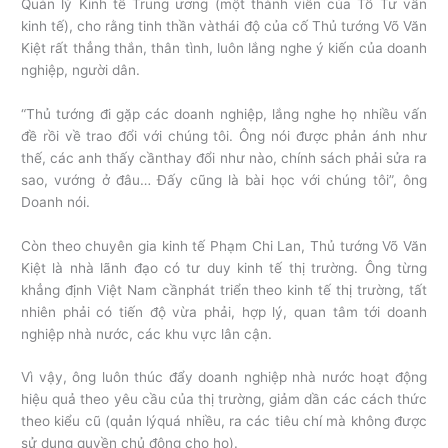
Quản lý Kinh tế Trung ương (một thành viên của Tổ Tư vấn
kinh tế), cho rằng tinh thần vàthái độ của cố Thủ tướng Võ Văn
Kiệt rất thẳng thắn, thân tình, luôn lắng nghe ý kiến của doanh
nghiệp, người dân.
“Thủ tướng đi gặp các doanh nghiệp, lắng nghe họ nhiều vấn
đề rồi về trao đổi với chúng tôi. Ông nói được phản ánh như
thế, các anh thấy cầnthay đổi như nào, chính sách phải sửa ra
sao, vướng ở đâu… Đấy cũng là bài học với chúng tôi”, ông
Doanh nói.
Còn theo chuyên gia kinh tế Phạm Chi Lan, Thủ tướng Võ Văn
Kiệt là nhà lãnh đạo có tư duy kinh tế thị trường. Ông từng
khẳng định Việt Nam cầnphát triển theo kinh tế thị trường, tất
nhiên phải có tiến độ vừa phải, hợp lý, quan tâm tới doanh
nghiệp nhà nước, các khu vực lân cận.
Vì vậy, ông luôn thúc đẩy doanh nghiệp nhà nước hoạt động
hiệu quả theo yêu cầu của thị trường, giảm dần các cách thức
theo kiểu cũ (quản lýquá nhiều, ra các tiêu chí mà không được
sử dụng quyền chủ động cho họ).