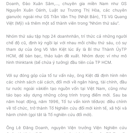
Doanh, Đào Xuân Sâm,…, chuyên gia miền Nam như GS
Nguyễn Xuân Oánh, Luật sư Trương Thị Hòa, các chuyên
gianước ngoài như GS Trần Văn Thọ (Nhật Bản), TS Vũ Quang
Việt (Mỹ) và thêm một số thành viên trong “Nhóm thứ sáu”.
Nhóm thứ sáu tập hợp 24 doanhnhân, trí thức cả những người
chế độ cũ, định kỳ ngồi lại với nhau mỗi chiều thứ sáu, có sự
tham dự của ông Võ Văn Kiệt lúc ấy là Bí thư Thành ỦyTP
HCM, để bàn bạc, thảo luận đề xuất. Nhóm được ví như mô
hình thinktank (bể chứa ý tưởng) đầu tiên của TP HCM.
Với sự đóng góp của tổ tư vấn này, ông Kiệt đã định hình nên
các chính sách cải cách, đổi mới về ngân hàng, tài chính, đầu
tư nước ngoài vàkiến tạo nguồn vốn tại Việt Nam, cũng như
táo bạo xây dựng những công trình trọng điểm mới. Sau ba
năm hoạt động, năm 1996, Tổ tư vấn kinh tếđược điều chỉnh
về tổ chức, trở thành Tổ Nghiên cứu đổi mới kinh tế, xã hội và
hành chính (gọi tắt là Tổ nghiên cứu đổi mới).
Ông Lê Đăng Doanh, nguyên Viện trưởng Viện Nghiên cứu