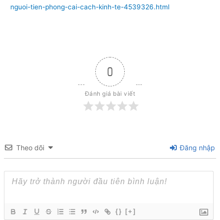
nguoi-tien-phong-cai-cach-kinh-te-4539326.html
0
Đánh giá bài viết
Theo dõi
Đăng nhập
{}
[+]