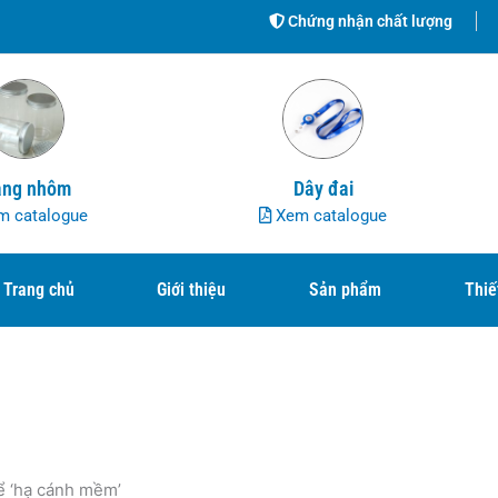
Chứng nhận chất lượng
ng nhôm
Dây đai
 catalogue
Xem catalogue
Trang chủ
Giới thiệu
Sản phẩm
Thiế
hể ‘hạ cánh mềm’