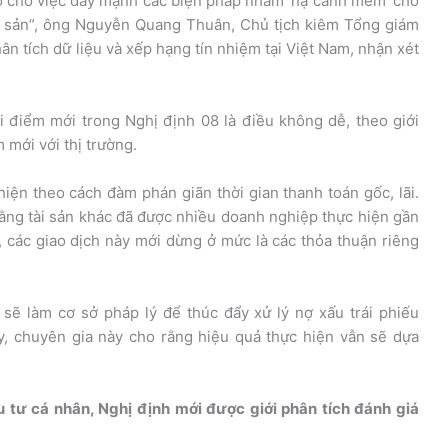
ơ sở cho việc đẩy mạnh các biện pháp nhằm ‘hạ cánh mềm’ cho
ộng sản”, ông Nguyễn Quang Thuân, Chủ tịch kiêm Tổng giám
ân tích dữ liệu và xếp hạng tín nhiệm tại Việt Nam, nhận xét
i điểm mới trong Nghị định 08 là điều không dễ, theo giới
 mới với thị trường.
ện theo cách đàm phán giãn thời gian thanh toán gốc, lãi.
bằng tài sản khác đã được nhiều doanh nghiệp thực hiện gần
, các giao dịch này mới dừng ở mức là các thỏa thuận riêng
sẽ làm cơ sở pháp lý để thúc đẩy xử lý nợ xấu trái phiếu
y, chuyên gia này cho rằng hiệu quả thực hiện vẫn sẽ dựa
ầu tư cá nhân, Nghị định mới được giới phân tích đánh giá