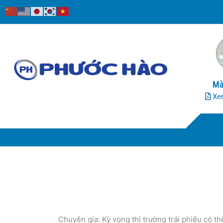
Nhảy
tới
nội
dung
Mà
Xem
Chuyên gia: Kỳ vọng thị trường trái phiếu có t