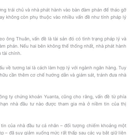
ng trái chủ và nhà phát hành vào bàn đàm phán để tháo gỡ
ay không còn phụ thuộc vào nhiều vấn đề như tính pháp lý
heo ông Thuân, vấn đề là tài sản đó có tình trạng pháp lý và
đàm phán. Nếu hai bên không thể thống nhất, nhà phát hành
 tài chính.
ấu về tương lai là cách làm hợp lý với ngành ngân hàng. Tuy
ở hữu cần thêm cơ chế hướng dẫn và giám sát, tránh đưa nhà
ng ty chứng khoán Yuanta, cũng cho rằng, vấn đề từ phía
i hạn nhà đầu tư nào được tham gia mà ở niềm tin của thị
 tin của nhà đầu tư cá nhân – đối tượng chiếm khoảng một
ệp – đã suy giảm xuống mức rất thấp sau các vụ bắt giữ liên