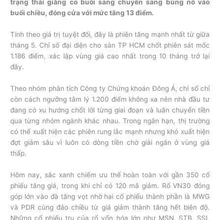
trạng thái giằng co buổi sáng chuyển sang bùng nổ vào
buổi chiều, đóng cửa với mức tăng 13 điểm.
Tính theo giá trị tuyệt đối, đây là phiên tăng mạnh nhất từ giữa
tháng 5. Chỉ số đại diện cho sàn TP HCM chốt phiên sát mốc
1.186 điểm, xác lập vùng giá cao nhất trong 10 tháng trở lại
đây.
Theo nhóm phân tích Công ty Chứng khoán Đông Á, chỉ số chỉ
còn cách ngưỡng tâm lý 1.200 điểm không xa nên nhà đầu tư
đang có xu hướng chốt lời từng giai đoạn và luân chuyển tiền
qua từng nhóm ngành khác nhau. Trong ngắn hạn, thị trường
có thể xuất hiện các phiên rung lắc mạnh nhưng khó xuất hiện
đợt giảm sâu vì luôn có dòng tiền chờ giải ngân ở vùng giá
thấp.
Hôm nay, sắc xanh chiếm ưu thế hoàn toàn với gần 350 cổ
phiếu tăng giá, trong khi chỉ có 120 mã giảm. Rổ VN30 đóng
góp lớn vào đà tăng vọt nhờ hai cổ phiếu thành phần là MWG
và PDR cùng đảo chiều từ giá giảm thành tăng hết biên độ.
Những cổ phiếu trụ của rổ vốn hóa lớn như MSN, STB, SSI,