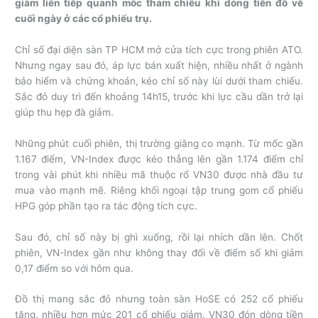
giảm liên tiếp quanh mốc tham chiếu khi dòng tiền đổ về
cuối ngày ở các cổ phiếu trụ.
Chỉ số đại diện sàn TP HCM mở cửa tích cực trong phiên ATO.
Nhưng ngay sau đó, áp lực bán xuất hiện, nhiều nhất ở ngành
bảo hiểm và chứng khoán, kéo chỉ số này lùi dưới tham chiếu.
Sắc đỏ duy trì đến khoảng 14h15, trước khi lực cầu dần trở lại
giúp thu hẹp đà giảm.
Những phút cuối phiên, thị trường giằng co mạnh. Từ mốc gần
1.167 điểm, VN-Index được kéo thẳng lên gần 1.174 điểm chỉ
trong vài phút khi nhiều mã thuộc rổ VN30 được nhà đầu tư
mua vào mạnh mẽ. Riêng khối ngoại tập trung gom cổ phiếu
HPG góp phần tạo ra tác động tích cực.
Sau đó, chỉ số này bị ghì xuống, rồi lại nhích dần lên. Chốt
phiên, VN-Index gần như không thay đổi về điểm số khi giảm
0,17 điểm so với hôm qua.
Đồ thị mang sắc đỏ nhưng toàn sàn HoSE có 252 cổ phiếu
tăng, nhiều hơn mức 201 cổ phiếu giảm. VN30 đón dòng tiền