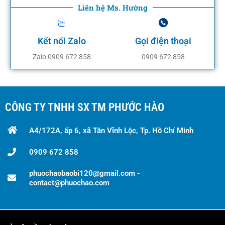
Liên hệ Ms. Hường
Kết nối Zalo
Gọi điện thoại
Zalo 0909 672 858
0909 672 858
CÔNG TY TNHH SX TM PHƯỚC HÀO
A4/172A, ấp 6, xã Tân Vĩnh Lộc, Tp. Hồ Chí Minh
0909 672 858
phuochaobaobi120@gmail.com -
contact@phuochao.com