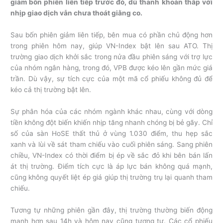
giảm bốn phiên liên tiếp trước đó, dù thanh khoản thấp với
nhịp giao dịch vẫn chưa thoát giằng co.
Sau bốn phiên giảm liên tiếp, bên mua có phần chủ động hơn
trong phiên hôm nay, giúp VN-Index bật lên sau ATO. Thị
trường giao dịch khởi sắc trong nửa đầu phiên sáng với trợ lực
của nhóm ngân hàng, trong đó, VPB được kéo lên gần mức giá
trần. Dù vậy, sự tích cực của một mã cổ phiếu không đủ để
kéo cả thị trường bật lên.
Sự phân hóa của các nhóm ngành khác nhau, cùng với dòng
tiền không đột biến khiến nhịp tăng nhanh chóng bị bẻ gãy. Chỉ
số của sàn HoSE thất thủ ở vùng 1.030 điểm, thu hẹp sắc
xanh và lùi về sát tham chiếu vào cuối phiên sáng. Sang phiên
chiều, VN-Index có thời điểm bị ép về sắc đỏ khi bên bán lấn
át thị trường. Điểm tích cực là áp lực bán không quá mạnh,
cũng không quyết liệt ép giá giúp thị trường trụ lại quanh tham
chiếu.
Tương tự những phiên gần đây, thị trường thường biến động
mạnh hơn sau 14h và hôm nay cũng tương tự. Các cổ phiếu