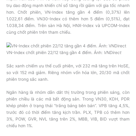
trụ dao động mạnh khiến chỉ số tăng rồi giảm với gia tốc nhanh
hơn. Chốt phiên, VN-Index tăng gần 4 điểm (0,37%) lên
1.022,61 điểm. VN30-Index có thêm hơn 5 điểm (0,51%), đạt
1.038,34 điểm. Trên sàn Hà Nội, HNX-Index và UPCOM-Index
cùng chốt phiên trên tham chiếu.
VN-Index chốt phiên 22/12 tăng gần 4 điểm. Ảnh:
VNDirect
Sắc xanh chiếm ưu thế cuối phiên, với 232 mã tăng trên HoSE,
so với 152 mã giảm. Riêng nhóm vốn hóa lớn, 20/30 mã chốt
phiên trong sắc xanh.
Ngân hàng là nhóm dẫn dắt thị trường trong phiên sáng, còn
phiên chiều là các mã bất động sản. Trong VN30, KDH, PDR
khép phiên ở trạng thái “trắng bảng bên bán”. VPB tăng 4,5%,
trước đó có thời điểm tăng kịch trần. PLX, TPB có thêm hơn
3%, POW, GVR, NVL tăng trên 2%, MBB, VIB, BID vượt tham
chiếu hơn 1%.