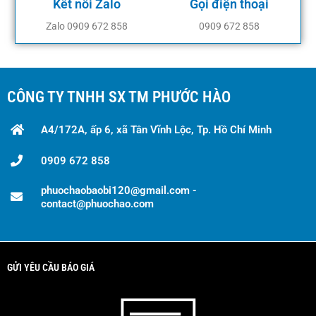
Kết nối Zalo
Gọi điện thoại
Zalo 0909 672 858
0909 672 858
CÔNG TY TNHH SX TM PHƯỚC HÀO
A4/172A, ấp 6, xã Tân Vĩnh Lộc, Tp. Hồ Chí Minh
0909 672 858
phuochaobaobi120@gmail.com -
contact@phuochao.com
GỬI YÊU CẦU BÁO GIÁ