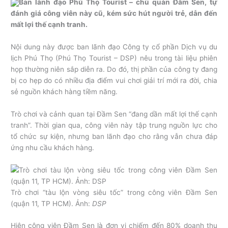
Ban lãnh đạo Phú Thọ Tourist – chủ quản Đầm Sen, tự
đánh giá công viên này cũ, kém sức hút người trẻ, dẫn đến
mất lợi thế cạnh tranh.
Nội dung này được ban lãnh đạo Công ty cổ phần Dịch vụ du
lịch Phú Thọ (Phú Thọ Tourist – DSP) nêu trong tài liệu phiên
họp thường niên sắp diễn ra. Do đó, thị phần của công ty đang
bị co hẹp do có nhiều địa điểm vui chơi giải trí mới ra đời, chia
sẻ nguồn khách hàng tiềm năng.
Trò chơi và cảnh quan tại Đầm Sen “đang dần mất lợi thế cạnh
tranh”. Thời gian qua, công viên này tập trung nguồn lực cho
tổ chức sự kiện, nhưng ban lãnh đạo cho rằng vẫn chưa đáp
ứng nhu cầu khách hàng.
Trò chơi “tàu lộn vòng siêu tốc” trong công viên Đầm Sen
(quận 11, TP HCM). Ảnh:
DSP
Hiện công viên Đầm Sen là đơn vị chiếm đến 80% doanh thu