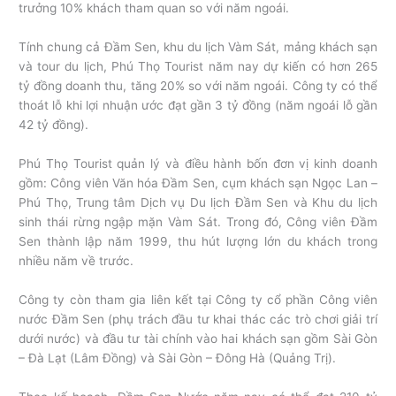
trưởng 10% khách tham quan so với năm ngoái.
Tính chung cả Đầm Sen, khu du lịch Vàm Sát, mảng khách sạn
và tour du lịch, Phú Thọ Tourist năm nay dự kiến có hơn 265
tỷ đồng doanh thu, tăng 20% so với năm ngoái. Công ty có thể
thoát lỗ khi lợi nhuận ước đạt gần 3 tỷ đồng (năm ngoái lỗ gần
42 tỷ đồng).
Phú Thọ Tourist quản lý và điều hành bốn đơn vị kinh doanh
gồm: Công viên Văn hóa Đầm Sen, cụm khách sạn Ngọc Lan –
Phú Thọ, Trung tâm Dịch vụ Du lịch Đầm Sen và Khu du lịch
sinh thái rừng ngập mặn Vàm Sát. Trong đó, Công viên Đầm
Sen thành lập năm 1999, thu hút lượng lớn du khách trong
nhiều năm về trước.
Công ty còn tham gia liên kết tại Công ty cổ phần Công viên
nước Đầm Sen (phụ trách đầu tư khai thác các trò chơi giải trí
dưới nước) và đầu tư tài chính vào hai khách sạn gồm Sài Gòn
– Đà Lạt (Lâm Đồng) và Sài Gòn – Đông Hà (Quảng Trị).