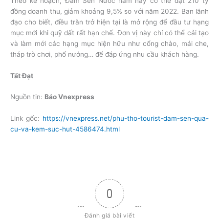
Theo kế hoạch, Đầm Sen Nước năm nay có thể đạt 210 tỷ
đồng doanh thu, giảm khoảng 9,5% so với năm 2022. Ban lãnh
đạo cho biết, điều trăn trở hiện tại là mở rộng để đầu tư hạng
mục mới khi quỹ đất rất hạn chế. Đơn vị này chỉ có thể cải tạo
và làm mới các hạng mục hiện hữu như cổng chào, mái che,
tháp trò chơi, phố nướng… để đáp ứng nhu cầu khách hàng.
Tất Đạt
Nguồn tin:
Báo Vnexpress
Link gốc:
https://vnexpress.net/phu-tho-tourist-dam-sen-qua-
cu-va-kem-suc-hut-4586474.html
0
Đánh giá bài viết