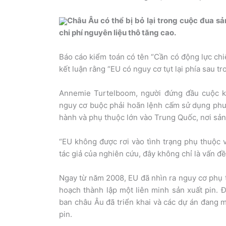
Châu Âu có thể bị bỏ lại trong cuộc đua s
chi phí nguyên liệu thô tăng cao.
Báo cáo kiểm toán có tên “Cần có động lực chi
kết luận rằng “EU có nguy cơ tụt lại phía sau t
Annemie Turtelboom, người đứng đầu cuộc k
nguy cơ buộc phải hoãn lệnh cấm sử dụng phươ
hành và phụ thuộc lớn vào Trung Quốc, nơi sản
“EU không được rơi vào tình trạng phụ thuộc v
tác giả của nghiên cứu, đây không chỉ là vấn đ
Ngay từ năm 2008, EU đã nhìn ra nguy cơ phụ t
hoạch thành lập một liên minh sản xuất pin. 
ban châu Âu đã triển khai và các dự án đang m
pin.