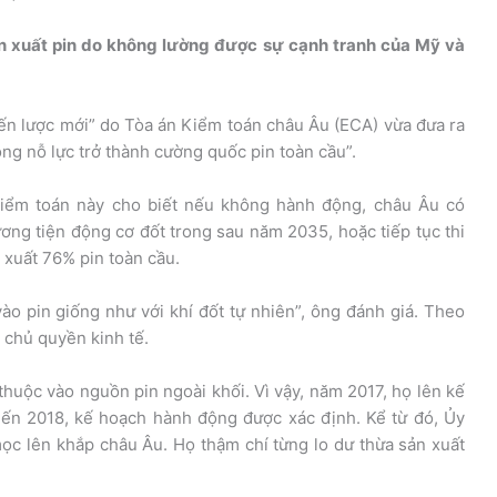
ản xuất pin do không lường được sự cạnh tranh của Mỹ và
ến lược mới” do Tòa án Kiểm toán châu Âu (ECA) vừa đưa ra
rong nỗ lực trở thành cường quốc pin toàn cầu”.
iểm toán này cho biết nếu không hành động, châu Âu có
ng tiện động cơ đốt trong sau năm 2035, hoặc tiếp tục thi
 xuất 76% pin toàn cầu.
ào pin giống như với khí đốt tự nhiên”, ông đánh giá. Theo
ề chủ quyền kinh tế.
huộc vào nguồn pin ngoài khối. Vì vậy, năm 2017, họ lên kế
Đến 2018, kế hoạch hành động được xác định. Kể từ đó, Ủy
ọc lên khắp châu Âu. Họ thậm chí từng lo dư thừa sản xuất