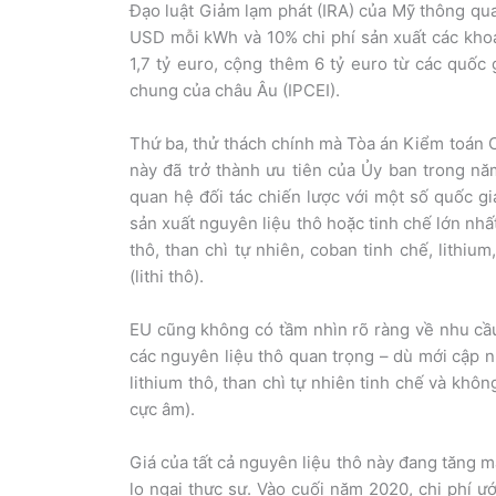
Đạo luật Giảm lạm phát (IRA) của Mỹ thông qu
USD mỗi kWh và 10% chi phí sản xuất các khoán
1,7 tỷ euro, cộng thêm 6 tỷ euro từ các quốc 
chung của châu Âu (IPCEI).
Thứ ba, thử thách chính mà Tòa án Kiểm toán C
này đã trở thành ưu tiên của Ủy ban trong nă
quan hệ đối tác chiến lược với một số quốc gi
sản xuất nguyên liệu thô hoặc tinh chế lớn nhất
thô, than chì tự nhiên, coban tinh chế, lithi
(lithi thô).
EU cũng không có tầm nhìn rõ ràng về nhu cầ
các nguyên liệu thô quan trọng – dù mới cập n
lithium thô, than chì tự nhiên tinh chế và khô
cực âm).
Giá của tất cả nguyên liệu thô này đang tăng m
lo ngại thực sự. Vào cuối năm 2020, chi phí ư