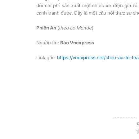
đôi chi phí sản xuất một chiếc xe điện giá r
cạnh tranh được. Đây là một câu hỏi thực sự c
Phiên An
(
theo Le Monde
)
Nguồn tin:
Báo Vnexpress
Link gốc:
https://vnexpress.net/chau-au-lo-t
Đ