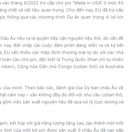
a vào tháng 8/2022 trợ cấp cho pin “Made in USA” ở mức 45
g chất và vật liệu quan trọng. Cho đến nay, EU đã trợ cấp
gia thông qua các chương trình Dự án quan trọng vì lợi ích
hâu Âu nêu ra là quyền tiếp cận nguyên liệu thô, dù vấn đề
m nay. Bất chấp các cuộc đàm phán đang diễn ra và ký kết
a, EU vẫn thiếu các hiệp định thương mại tự do với các nhà
 toàn cầu cho pin, đặc biệt là Trung Quốc (than chì tự nhiên
um, niken), Cộng hòa Dân chủ Congo (coban thô) và Australia
u của mình. Theo báo cáo, đánh giá của Ủy ban châu Âu về
hật năm nay – vẫn không đầy đủ đối với nhu cầu coban thô,
ng gồm việc sản xuất nguyên liệu đã qua xử lý (cực dương và
ạnh, kết hợp với giá năng lượng tăng cao, tạo thành một mối
ớc tính của một bộ pin được sản xuất ở châu Âu đã cao gấp