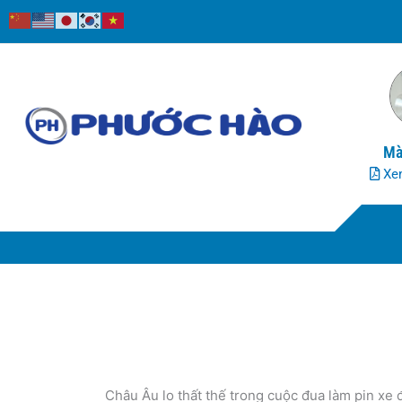
Nhảy
tới
nội
dung
Mà
Xem
Châu Âu lo thất thế trong cuộc đua làm pin xe 