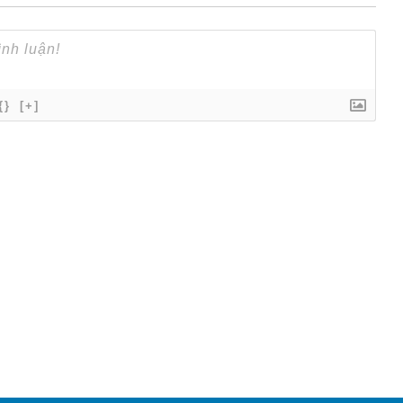
{}
[+]