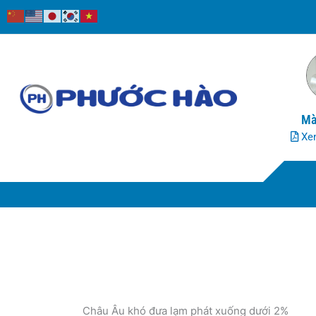
Nhảy
tới
nội
dung
Mà
Xem
Châu Âu khó đưa lạm phát xuống dưới 2%