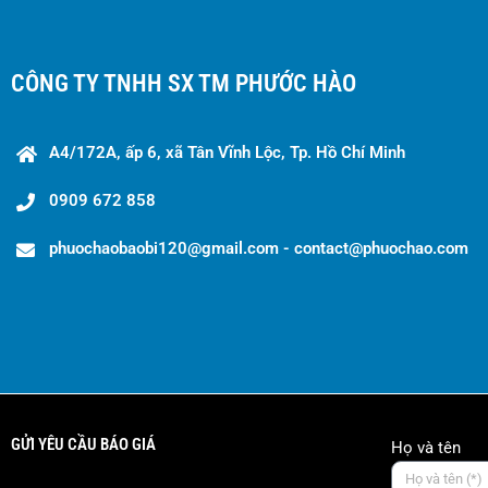
CÔNG TY TNHH SX TM PHƯỚC HÀO
A4/172A, ấp 6, xã Tân Vĩnh Lộc, Tp. Hồ Chí Minh
0909 672 858
phuochaobaobi120@gmail.com - contact@phuochao.com
GỬI YÊU CẦU BÁO GIÁ
Họ và tên