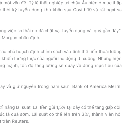
à một vấn đề. Tỷ lệ thất nghiệp tại châu Âu hiện ở mức thấp
a thời kỳ tuyển dụng khó khăn sau Covid-19 và rất ngại sa
ong việc sa thải do đã chật vật tuyển dụng vài quý gần đây”,
P. Morgan nhận định.
các nhà hoạch định chính sách vào tình thế tiến thoái lưỡng
át khiến lương thực của người lao động đi xuống. Nhưng hiện
ăng mạnh, tốc độ tăng lương sẽ quay về đúng mục tiêu của
ay và giữ nguyên trong năm sau”, Bank of America Merrill
 nâng lãi suất. Lãi tiền gửi 1,5% tại đây có thể tăng gấp đôi.
úc là quá sớm. Lãi suất có thể lên trên 3%”, thành viên hội
 trên Reuters.