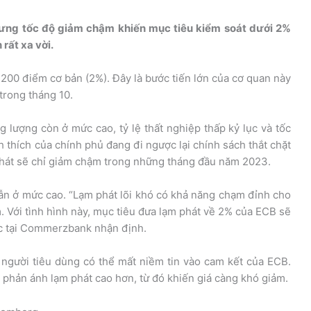
hưng tốc độ giảm chậm khiến mục tiêu kiểm soát dưới 2%
rất xa vời.
c 200 điểm cơ bản (2%). Đây là bước tiến lớn của cơ quan này
trong tháng 10.
ng lượng còn ở mức cao, tỷ lệ thất nghiệp thấp kỷ lục và tốc
 thích của chính phủ đang đi ngược lại chính sách thắt chặt
phát sẽ chỉ giảm chậm trong những tháng đầu năm 2023.
vẫn ở mức cao. “Lạm phát lõi khó có khả năng chạm đỉnh cho
 Với tình hình này, mục tiêu đưa lạm phát về 2% của ECB sẽ
học tại Commerzbank nhận định.
người tiêu dùng có thể mất niềm tin vào cam kết của ECB.
ể phản ánh lạm phát cao hơn, từ đó khiến giá càng khó giảm.