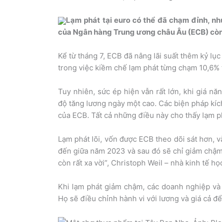
Lạm phát tại euro có thể đã chạm đỉnh, n
của Ngân hàng Trung ương châu Âu (ECB) còn 
Kể từ tháng 7, ECB đã nâng lãi suất thêm kỷ lụ
trong việc kiềm chế lạm phát từng chạm 10,6% 
Tuy nhiên, sức ép hiện vẫn rất lớn, khi giá nă
độ tăng lương ngày một cao. Các biện pháp kích
của ECB. Tất cả những điều này cho thấy lạm 
Lạm phát lõi, vốn được ECB theo dõi sát hơn, 
đến giữa năm 2023 và sau đó sẽ chỉ giảm chậm.
còn rất xa vời”, Christoph Weil – nhà kinh tế 
Khi lạm phát giảm chậm, các doanh nghiệp và 
Họ sẽ điều chỉnh hành vi với lương và giá cả đ