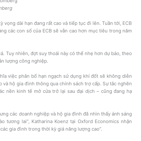
mberg
 vọng dài hạn đang rất cao và tiếp tục đi lên. Tuần tới, ECB
rằng các con số của ECB sẽ vẫn cao hơn mục tiêu trong năm
iá. Tuy nhiên, đợt suy thoái này có thể nhẹ hơn dự báo, theo
sản lượng công nghiệp.
ghĩa việc phân bổ hạn ngạch sử dụng khí đốt sẽ không diễn
 và hộ gia đình thông qua chính sách trợ cấp. Sự tắc nghẽn
c nền kinh tế mở cửa trở lại sau đại dịch – cũng đang hạ
nhưng các doanh nghiệp và hộ gia đình đã nhìn thấy ánh sáng
o tương lai”, Katharina Koenz tại Oxford Economics nhận
các gia đình trong thời kỳ giá năng lượng cao”.